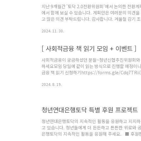
지난 9개월간 '토닥 2.0전환위원회'에서 논의한 전환
에서 함께 보실 수 있습니다. 계획안은 여러분의 의견을
고 많은 의견 부탁드립니다. 감사합니다. 겨울철 감기 조
y.bank1030@hanmail.net* 이 사업계획안에
2024. 11. 30.
수 있습니다.
[ 사회적금융 책 읽기 모임 + 이벤트 ]
사회적금융이 궁금하셨던 분들~청년신협추진위원회와 함
하세요모임 당일에 같이 읽는 방식으로 진행할 예정이니
금융 책 읽기 신청하기https://forms.gle/Cdq7TRi
진짜 금융이야기* 첫 모임: 신청하신 분들과 함께 일정 조율
2024. 8. 19.
프라인 병행* 문의: ycus2020@gmail.com+첫 번
(우리가 몰랐던 진짜 금융이야기/ 선착순 10명)+첫 번
수 소장님을 모시고 이야기 나눠보는 시간도 가져봐요.
청년연대은행토닥 특별 후원 프로젝트
청년연대은행토닥의 지속적인 활동을 응원하고 지지하기
고 있습니다. 청년들에게 더 든든하고 튼튼한 위로와 
은행토닥의 지속적인 활동을 응원해 주세요. ■ 후원
https://www.ohmycompany.com/reward/