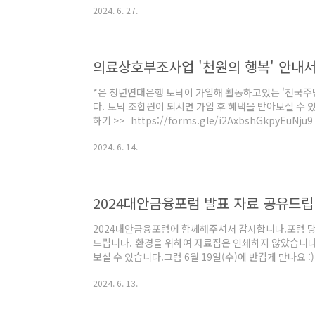
2024. 6. 27.
청: https://forms.gle/1dtyMrtjX1sjiSx4
덕’ ▷ 일 시 : 2024. 07. 13(토) 15:00 ~ 1
술문화관 B108호) ▷ 프로그램 : 토닥 다큐 상영 + 토크
813..
의료상호부조사업 '천원의 행복' 안내
*은 청년연대은행 토닥이 가입해 활동하고있는 '전국
다. 토닥 조합원이 되시면 가입 후 혜택을 받아보실 수
하기 >> https://forms.gle/i2AxbshGkpyEuN
관에 따라 만 15세에서 만 39세까지 조합원으로 가입하
2024. 6. 14.
관계없이 조합원 자격을 유지할 수 있습니다. * 운영방식 :
청년연대은행토닥 조합원이시라면, 천원의 행복 가입 하
https://forms.gle/GjQw5vtiP1458eik6
주민협동연합회' 의료상호부조 사..
2024대안금융포럼 발표 자료 공유드립
2024대안금융포럼에 함께해주셔서 감사합니다.포럼 
드립니다. 환경을 위하여 자료집은 인쇄하지 않았습니다
보실 수 있습니다.그럼 6월 19일(수)에 반갑게 만나요 
치연대기금'에서 후원해 주셨습니다. >> 한국사회가
2024. 6. 13.
https://svsfund.org/ * 기조발제 : 공동체금융
융연구원 문진수 원장 * 사례발표 : 청년연대은행토닥
경제모아(마을공동체) 천안사회경제연대천사금(사회적