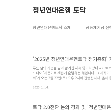
본문 바로가기
청년연대은행 토닥
청년연대은행토닥 소개
공동체기금 신
'2025년 청년연대은행토닥 정기총회' 
푸른 뱀의 기운을 받아 활기찬 새해 맞이하셨나요? 202
드디어 '시즌2'로 새롭게 출발하는 해입니다. 그 시작이
회'가 오는 2월 22일(토) 오후 2시에 진행됩니다. 올
조합원 여러분의 많은 참여와 관심 부탁드립니다. *202
2025. 1. 14.
2025.2.22(토) 오후2시-5시(뒤풀이 예정) - 장소 
시 성동구 성수동2가 성수일로12길 20) : 온라인 zo
- 정기총회 참여 및 대의원 신청 >> https://forms.gl
토닥 2.0전환 논의 경과 및 '청년연대