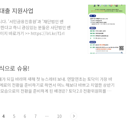
액대출 지원사업
다. '서민금융진흥원'과 '재단법인 밴
 진행한다고 하니 관심있는 분들은 사단법인 밴
가기 >> https://lrl.kr/f1rI
소식으로 슈웅!
 해가 되길 바라며 새해 첫 뉴스레터 보내. 연말연초는 토닥이 가장 바
단계로의 전환을 준비하기로 하면서 여느 해보다 바쁘고 치열한 상반기
 모습으로의 전환을 준비하게 된 배경은? 토닥2.0 전환위원회를 이끄
의 편지에서 확인해보자. 작년 말에 진행한 다정한 송년회의 따뜻한
정된 총회를 준비하는 총회준비워원회와 대의원 모집에 관심가져 보자.
할 수 있다는 사실 확인! 그럼 청룡열차 타고 오..
4
5
6
7
···
10