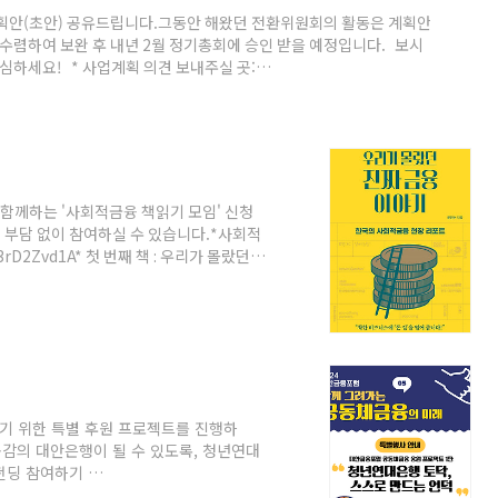
계획안(초안) 공유드립니다.그동안 해왔던 전환위원회의 활동은 계획안
 수렴하여 보완 후 내년 2월 정기총회에 승인 받을 예정입니다. 보시
심하세요! * 사업계획 의견 보내주실 곳:
는 예산안이 포함되어 있지 않습니다. 의견수렴 후 보완될 최종본에서 보실
께하는 '사회적금융 책읽기 모임' 신청
 부담 없이 참여하실 수 있습니다.*사회적
i3rD2Zvd1A* 첫 번째 책 : 우리가 몰랐던
(8월말 또는 9월 초)* 모임 방식: 온/ 오
째 책 읽기 이벤트: 저자 사인이 담긴 책 선물
째 책 읽기 마지막 날엔 책의 저자이신 문진
 위한 특별 후원 프로젝트를 진행하
공감의 대안은행이 될 수 있도록, 청년연대
펀딩 참여하기
15280■ 특별후원행사 ※ 참가신