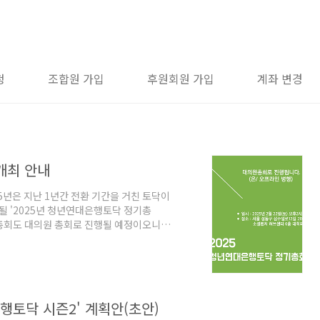
청
조합원 가입
후원회원 가입
계좌 변경
개최 안내
5년은 지난 1년간 전환 기간을 거친 토닥이
 될 '2025년 청년연대은행토닥 정기총
해 총회도 대의원 총회로 진행될 예정이오니
5 정년연대은행토닥 정기 총회* - 일시:
: 성동구 소셜벤처 허브센터 6층 대회의실(서울
om 주소는 총회 2주전 발송드릴 예정입니다.
e/XCsD1PAMKGBxyRLQ7 ..
은행토닥 시즌2' 계획안(초안)