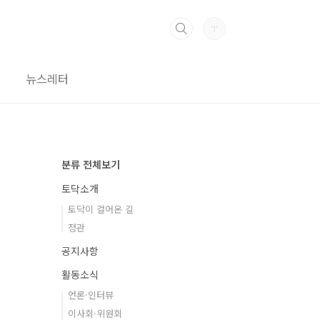
뉴스레터
분류 전체보기
토닥소개
토닥이 걸어온 길
정관
공지사항
활동소식
언론·인터뷰
이사회·위원회