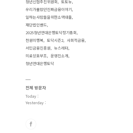
청년신협추진위원회
토토뉴
우리가몰랐던진짜금융이야기
일하는사람들을위한소액대출
재단법인밴드
2025청년연대은행토닥정기총회
천원의행복
토닥시즌2
사회적금융
서민금융진흥원
뉴스레터
의료상호부조
운영진소개
청년연대은행토닥
전체 방문자
Today :
Yesterday :