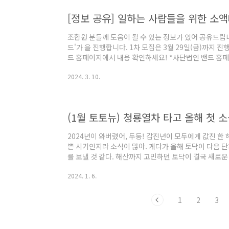
[정보 공유] 일하는 사람들을 위한 소
조합원 분들께 도움이 될 수 있는 정보가 있어 공유드립니
드'가 을 진행합니다. 1차 모집은 3월 29일(금)까지
드 홈페이지에서 내용 확인하세요! *사단법인 밴드 홈페이지 바로
2024. 3. 10.
(1월 토토뉴) 청룡열차 타고 올해 첫 
2024년이 와버렸어, 두둥! 갑진년이 모두에게 값진 한
쁜 시기인지라 소식이 많아. 게다가 올해 토닥이 다음 
를 보낼 것 같다. 해산까지 고민하던 토닥이 결국 새로운
는 청년신협추진위원장이자 토닥 초대 이사장 조금득 님
2024. 1. 6.
후기도 놓칠 수 없겠지? 마지막으로, 2월 24일로 예
총준위는 토즁이 누구나, 대의원은 유효조합원 중에서 참여
1
2
3