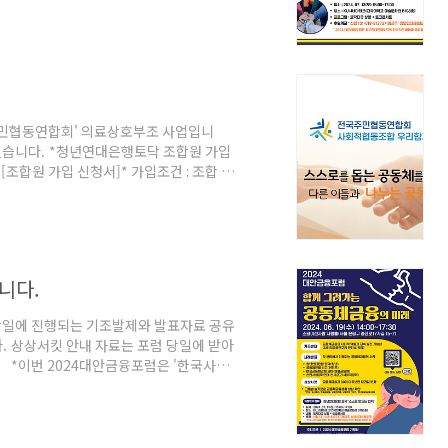
7▷ 제 목 : 청년연대은행토닥 ‘스스로 만드는 언
7:00 ▷ 장 소 : KU시네마테크(건국대학교 예
콘서트 ▷ 후원계좌 : 신협 131-018-
서
주민협동연합회' 의료상호부조 사업입니
 있습니다. *청년연대은행토닥 조합원 가입
ju9 [조합원 가입 신청서]* 가입조건 : 조합 정
실 수 있습니다. 단, 가입 이후에는 나이와
 청년연대은행 토docs.google.com *
기 >>
은 청년연대은행 토닥이 가입해 활동하고있는 '전국
니다.
당일에 진행되는 기조발제와 발표자료 공유
. 상상서킷 안내 자료는 포럼 당일에 받아
:) *이번 2024대안금융포럼은 '한국사회가
치연대기금 바로가기
의 사회적 역할과 지속 발전 가능성 - 사회적금
(청년) 공동체은행빈고(커먼즈) 마포공동체
경제)