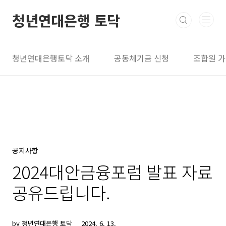
본문 바로가기
청년연대은행 토닥
청년연대은행토닥 소개
공동체기금 신청
조합원 
공지사항
2024대안금융포럼 발표 자료
공유드립니다.
by 청년연대은행 토닥
2024. 6. 13.