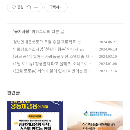
공감
구독하기
'
공지사항
' 카테고리의 다른 글
청년연대은행토닥 특별 후원 프로젝트
2024.06.27
(0)
의료상호부조사업 '천원의 행복' 안내서
2024.06.14
(0)
[정보 공유] 일하는 사람들을 위한 소액대출 지원
2024.03.10
사업
(1월 토토뉴) 청룡열차 타고 올해 첫 소식으로 슈
2024.01.06
(0)
웅!
(12월 토토뉴) 회의가 끝이 없네! 이번에는 총회
2023.12.16
(0)
다!
(0)
관련글