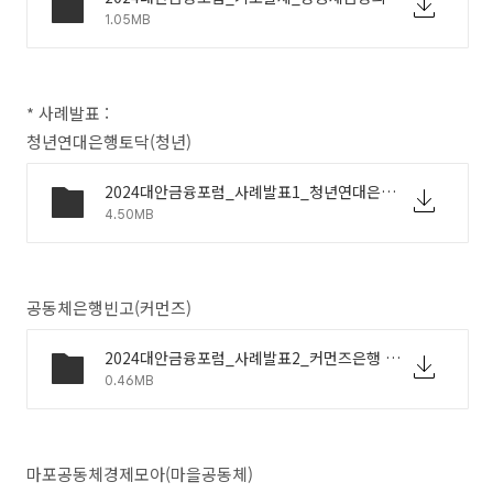
1.05MB
*
사례발표
:
청년연대은행토닥
(
청년
)
2024대안금융포럼_사례발표1_청년연대은행토닥.pdf
4.50MB
공동체은행빈고
(
커먼즈
)
2024대안금융포럼_사례발표2_커먼즈은행 빈고.pdf
0.46MB
마포공동체경제모아
(
마을공동체
)