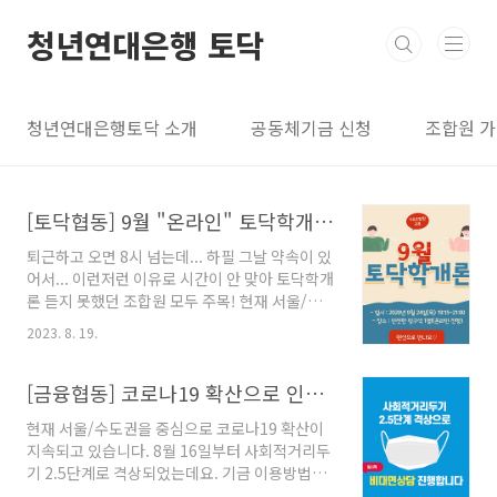
본문 바로가기
청년연대은행 토닥
청년연대은행토닥 소개
공동체기금 신청
조합원 
[토닥협동] 9월 "온라인" 토닥학개론 신청(~9.22)
퇴근하고 오면 8시 넘는데... 하필 그날 약속이 있
어서... 이런저런 이유로 시간이 안 맞아 토닥학개
론 듣지 못했던 조합원 모두 주목! 현재 서울/수
도권을 중심으로 코로나19 확산이 지속되고 있
2023. 8. 19.
습니다. 8월 16일부터 사회적거리두기 2.5단계
로 격상되었는데요. 서로의 안전과 건강을 위해
사회적거리두기가 (1) 2단계로 격하되기 전까지
[금융협동] 코로나19 확산으로 인한 한시적 비대면상담 진행안내
한시적으로 온라인 토닥학개론을 진행합니다.
현재 서울/수도권을 중심으로 코로나19 확산이
😮토닥학개론이란? 청년연대은행 토닥에서 진
지속되고 있습니다. 8월 16일부터 사회적거리두
행하는 조합원 필수 기초교육이자, 비조합원에
기 2.5단계로 격상되었는데요. 기금 이용방법은
대한 조합 설명회입니다. 일시 : 2020년 9월 24
이전과 동일하지만, 서로의 안전과 건강을 위해