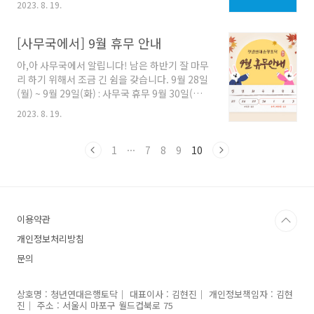
일 목요일 19:15~21:00 장소 : 방구석 1열(온라
2023. 8. 19.
사회적거리두기가 (1) 2단계로 격하되기 전까지
인 진행) 문의 : y.bank1030@hanmail.net /
한시적으로 비대면상담을 진행합니다. (변경 전)
카카오톡채널 @청년연대은행토닥 🔥낯선 랜선
공동체기금(대출) 신청 > 상담날짜 선정 > 사무
[사무국에서] 9월 휴무 안내
교육을 위한 사전준비사항🔥 ..
국 내방 후 대면상담 > 기금 심사 > 약정서 작성 >
아,아 사무국에서 알립니다! 남은 하반기 잘 마무
대출금 입금 > 상환 (변경 후) 공동체기금(대출)
리 하기 위해서 조금 긴 쉼을 갖습니다. 9월 28일
신청 > 상담날짜 선정 > 구글 미트(google
(월) ~ 9월 29일(화) : 사무국 휴무 9월 30일(수)
meet)를 이용한 비대면상담 > 기금 심사 > 약정
~ 10월 2일(금) : 추석휴무 휴무기간에는 공동체
서 작성 > 대출금 입금 > 상환 향후 정부의 사회적
2023. 8. 19.
기금을 위한 대출상담 및 사무국 업무를 진행하
거리두기 권고사항에 따라 해당 사안은 재공지하
지 않으니 기금이용이 필요한 조합원분들은 휴무
겠습니다. 2020-09-07
1주일 전(~9/21)까지 대출신청을 마무리해주세
1
···
7
8
9
10
요! 남겨주신 문의(카카오톡채널 / 메일 / 홈페이
지)는 10월 5일(월) 복귀하는대로 답변드리겠습
니다 건강하고 안전한 연휴되세요♡ 2020-09-
07
이용약관
개인정보처리방침
문의
상호명 : 청년연대은행토닥｜ 대표이사 : 김현진｜ 개인정보책임자 : 김현
진｜ 주소 : 서울시 마포구 월드컵북로 75