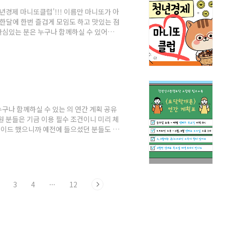
년경제 마니또클럽'!!! 이름만 마니또가 아
 한달에 한번 즐겁게 모임도 하고 맛있는 점
관심있는 분은 누구나 함께하실 수 있어요~!
자 간 논의를 통해 조율 가능합니다. 1회
6/27(토) 11시. 재무(가계부) 관리 강의
나누기&경제 독서 토론4회차-8/22(토) 11
 4회차 강의 과제 나누기&경..
구나 함께하실 수 있는 의 연간 계획 공유
원 분들은 기금 이용 필수 조건이니 미리 체
그레이드 했으니까 예전에 들으셨던 분들도 교
 신청해 주세요😊 * '토닥학개론' 2026
저녁 8시 - 9시 30분(4월만 넷째주 목요
후 2시 * 4월 '토닥학개론' 안내 *- 일시:
의하기 : y.bank10..
3
4
···
12