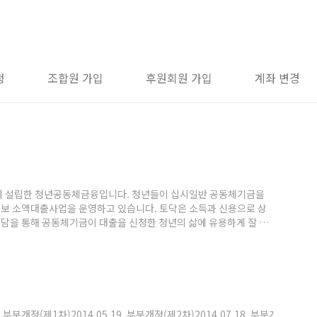
청
조합원 가입
후원회원 가입
계좌 변경
년에 설립한 청년공동체금융입니다. 청년들이 십시일반 공동체기금을
보 소액대출사업을 운영하고 있습니다. 토닥은 소득과 신용으로 상
무상담을 통해 공동체기금이 대출을 신청한 청년의 삶에 유용하게 잘 쓰
혜자가 대출 공여자가 되는 '자조' 시스템 안에서 청년들 간의 관계적
행하고자 합니다. 토닥이 걸어온 길청년연대은행 토닥 정관
. 부분개정(제1차)2014.05.19. 부분개정(제2차)2014.07.18. 부분개