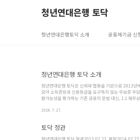
본문 바로가기
청년연대은행 토닥
청년연대은행토닥 소개
공동체기금 신
청년연대은행 토닥 소개
청년연대은행 토닥은 신뢰와 협동을 기반으로 2013
모아 소득증빙과 신용등급을 요구하지 않는 무보증 무담
환가능성을 평가하는 기존 금융의 문법 대신, 1:1 재
일 수 있는지만을 심사하고 응원합니다. 토닥은 대출 수
2026. 7. 27.
회복력을 키울 수 있는 청년금융생활안전망의 역할을 수
토닥 정관
청년연대은행 토닥 정관2013.02.23. 제정2014.02.22