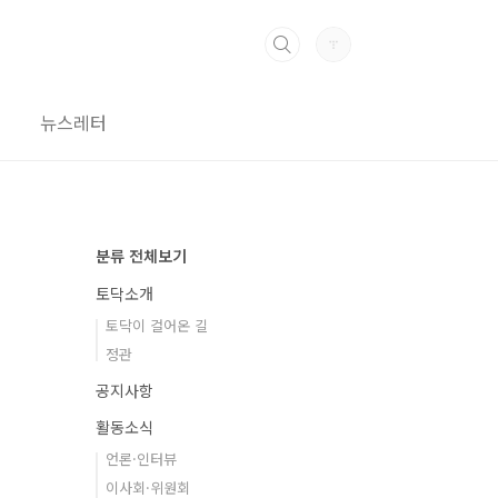
뉴스레터
분류 전체보기
토닥소개
토닥이 걸어온 길
정관
공지사항
활동소식
언론·인터뷰
이사회·위원회