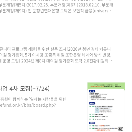
. 부분개정(제5차)2017.02.25. 부분개정(제6차)2018.02.10. 부분개
22. 부분개정(제9차) 전 문청년연대은행 토닥은 보편적 금융(universal
 진입하며 장기적인 미래를 설계하는 청년들에게는 자산 수준이나 금융권
되어야 한다. 토닥은 개인화된 자산 관리가 지배적인 현행 체제에
 커뮤니티 프로그램 개발]을 위한 설문 조사[2026년 청년 경제 커뮤니
대의원 정기총회, 5기 이사장 조금득 취임 조합운영 체계와 방식 변경,
운영 도입) 2024년 제8차 대의원 정기총회 토닥 2.0전환위원회 공
만남과 인터뷰 시작2024 대안금융포럼 ‘함께 그려가는 공동체금융
대의원 정기총회 소모임 및 간담회 “새로운 10년” 개최 2022년 제6차
참여 2021년2월 제5..
 4차 모집(~7/24)
진흥원이 함께하는 '일하는 사람들을 위한
und.or.kr/bbs/board.php?