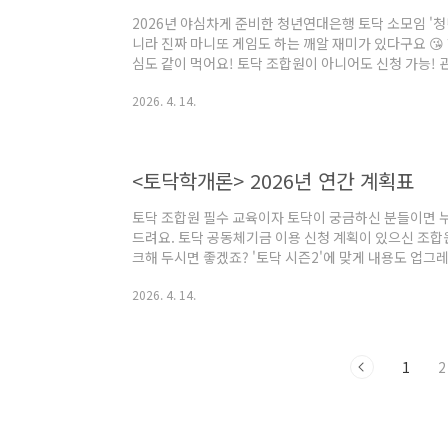
2026년 야심차게 준비한 청년연대은행 토닥 소모임 '청
니라 진짜 마니또 게임도 하는 깨알 재미가 있다구요 😘
심도 같이 먹어요! 토닥 조합원이 아니어도 신청 가능! 
* 진행 일정- 2, 4회차 강의 일정을 제외한 일정은 참가
2026. 4. 14.
차-5/23(토) 11시. 경제보드게임 (경제도서 제공)2회차-
(가계부 제공)3회차-7/25(토) 11시. 2회차 강의 과제 
시. 금융, 투자, 보험 상품 강의5회차-9/19(토) 11시.
<토닥학개론> 2026년 연간 계획표
토닥 조합원 필수 교육이자 토닥이 궁금하신 분들이면 누
드려요. 토닥 공동체기금 이용 신청 계획이 있으신 조합
크해 두시면 좋겠죠? '토닥 시즌2'에 맞게 내용도 업
육 이수 하신지 1년 이상 되셨다면 리마인드 차원에서 다시
2026. 4. 14.
년 연간 계획 안내 *- 온라인 교육: 매월 셋째주 목요일. 
일)- 오프라인 교육: 6월, 11월(총 2회) 셋째주 토요일 오
4/23(목) 저녁 8시 - 9시 30분- 장소: 온라인 ZOOM * 문
1
2