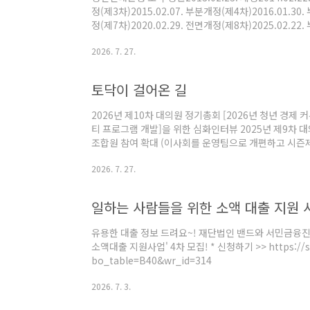
정(제3차)2015.02.07. 부분개정(제4차)2016.01.30
정(제7차)2020.02.29. 전면개정(제8차)2025.02.
finance)의 실현을 추구한다. 다양한 사회 영역에
2026. 7. 27.
의 신용평가와 관계없이 공공재로서의금융 서비스가 보장
대한 시민적 연대의 대안으로서..
토닥이 걸어온 길
2026년 제10차 대의원 정기총회 [2026년 청년 경제
티 프로그램 개발]을 위한 심화인터뷰 2025년 제9차 
조합원 참여 확대 (이사회를 운영팀으로 개편하고 시즌제 
식 출범 오마이컴퍼니 후원펀딩 진행 조합원/ 후원회원 
2026. 7. 27.
의 미래’ 진행 토닥 특별 후원행사 진행 2023년 제7차 
대의원 정기총회 한국보건사회연구원: 청년부채 연구 자문 
일하는 사람들을 위한 소액 대출 지원 사업
유용한 대출 정보 드려요~! 재단법인 밴드와 서민금융
소액대출 지원사업' 4차 모집! * 신청하기 >> https://sef
bo_table=B40&wr_id=314
2026. 7. 3.