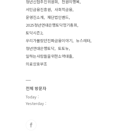
청년신협추진위원회
천원의행복
서민금융진흥원
사회적금융
운영진소개
재단법인밴드
2025청년연대은행토닥정기총회
토닥시즌2
우리가몰랐던진짜금융이야기
뉴스레터
청년연대은행토닥
토토뉴
일하는사람들을위한소액대출
의료상호부조
전체 방문자
Today :
Yesterday :