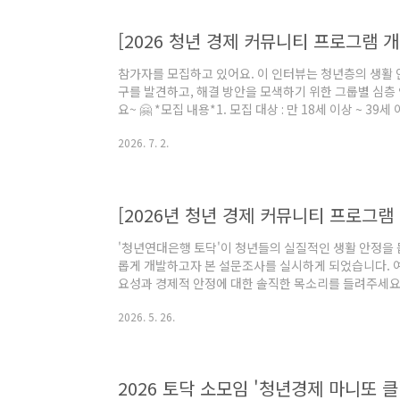
참가자를 모집하고 있어요. 이 인터뷰는 청년층의 생활 
구를 발견하고, 해결 방안을 모색하기 위한 그룹별 심층
요~ 🤗 *모집 내용*1. 모집 대상 : 만 18세 이상 ~ 3
동 중이시거나 취업 준비 중이신 분) 5명- 1인 가구 비정규
2026. 7. 2.
한 그룹 인터뷰는 개인 인터뷰로 변경될 수 있습니다. 2. 모
인터뷰 일정 : 신청하신 분들과 일정 조율 후 진행 예정입
하게 진행됩니다.5. 참가하신 분들께는 인터뷰비 3만원이 지
[2026년 청년 경제 커뮤니티 프로그램
'청년연대은행 토닥'이 청년들의 실질적인 생활 안정을 
롭게 개발하고자 본 설문조사를 실시하게 되었습니다. 
요성과 경제적 안정에 대한 솔직한 목소리를 들려주세요
:)남겨주신 소중한 의견은 청년들의 삶에 꼭 필요하고
2026. 5. 26.
데 아주 중요한 밑거름이 될 것입니다. *조사 대상: 만 18세
생활 안정을 위한 경제 커뮤니티 프로그램 개발 및 수요
관련 법령에 의거하여 철저히 비밀이 보장되며, 본 프로
게 활용됩니다.*설문에 참여해 주신..
2026 토닥 소모임 '청년경제 마니또 