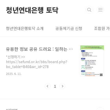
본문 바로가기
청년연대은행 토닥
청년연대은행토닥 소개
공동체기금 신청
조합원 
유용한 정보 공유 드려요 : 일하는 사람들을 위한 소액대출 지원사업
*신청하기 >>
https://sefund.or.kr/bbs/board.php?
bo_table=B40&wr_id=278
2025. 6. 11.
1