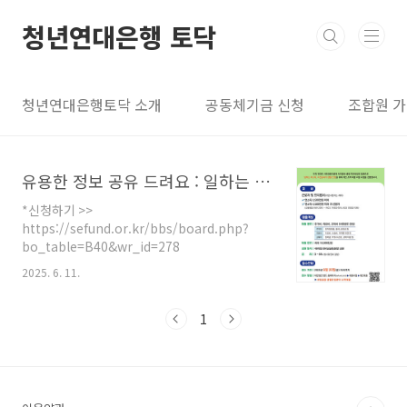
본문 바로가기
청년연대은행 토닥
청년연대은행토닥 소개
공동체기금 신청
조합원 
유용한 정보 공유 드려요 : 일하는 사람들을 위한 소액대출 지원사업
*신청하기 >>
https://sefund.or.kr/bbs/board.php?
bo_table=B40&wr_id=278
2025. 6. 11.
1