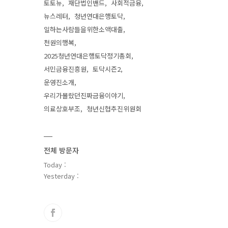
토토뉴
재단법인밴드
사회적금융
뉴스레터
청년연대은행토닥
일하는사람들을위한소액대출
천원의행복
2025청년연대은행토닥정기총회
서민금융진흥원
토닥시즌2
운영진소개
우리가몰랐던진짜금융이야기
의료상호부조
청년신협추진위원회
전체 방문자
Today :
Yesterday :