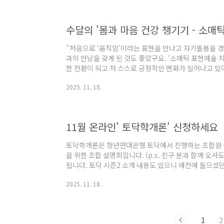
수달의 '몸과 마음 건강 챙기기 - 소매틱
"처음으로 ‘움직임’이라는 표현을 만나고 자기돌봄을 경
과의 만남을 갖게 된 것도 좋았구요. '소매틱 표현예술 치
한 전환이 되고 저 스스로 긍정적인 변화가 일어나고 있어
긴 1탄에 이어 이번엔 온/ 오프라인 병행으로 진행하는
2025. 11. 18.
스로를 돌볼 수 있는 방법을 배우실 수 있는 좋은 기회!
https://forms.gle/pqpnRh6DFQJsMAXB8 
로그램 * - 일시/방식 (매주 토요일 총 3회) 12/20(토) 오
시 -..
11월 온라인' 토닥학개론' 신청하세요
토닥학개론은 청년연대은행 토닥에서 진행하는 조합원 
을 위한 조합 설명회입니다. (p.s. 친구 분과 함께 오
됩니다. 토닥 시즌2 소개 내용도 있으니 예전에 들으셨던 분
개론' 신청하기https://forms.gle/h2fHTUiHecEca
2025. 11. 18.
11/29(토) 오후 2시 - 4시2. 장소: 온라인 줌3. 교
기 : y.bank1030@daum.net
1
2