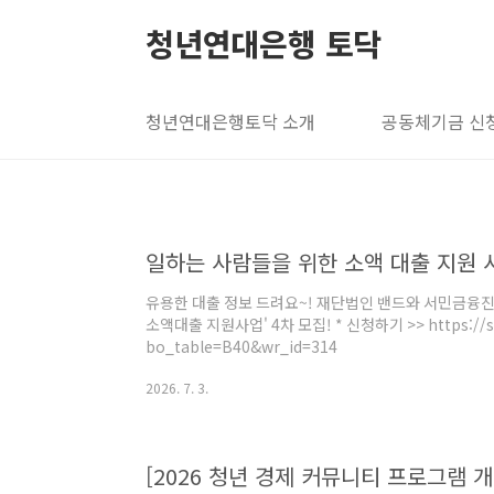
본문 바로가기
청년연대은행 토닥
청년연대은행토닥 소개
공동체기금 신
일하는 사람들을 위한 소액 대출 지원 사업
유용한 대출 정보 드려요~! 재단법인 밴드와 서민금융
소액대출 지원사업' 4차 모집! * 신청하기 >> https://sef
bo_table=B40&wr_id=314
2026. 7. 3.