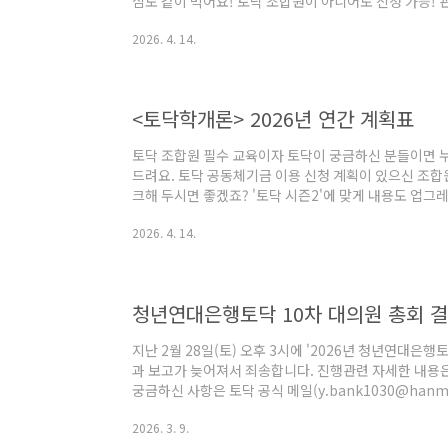
심도 같이 먹어요! 토닥 조합원이 아니어도 신청 가능! 
* 진행 일정- 2, 4회차 강의 일정을 제외한 일정은 참가
2026. 4. 14.
차-5/23(토) 11시. 경제보드게임 (경제도서 제공)2회차-
(가계부 제공)3회차-7/25(토) 11시. 2회차 강의 과제 
시. 금융, 투자, 보험 상품 강의5회차-9/19(토) 11시.
<토닥학개론> 2026년 연간 계획표
토닥 조합원 필수 교육이자 토닥이 궁금하신 분들이면 누
드려요. 토닥 공동체기금 이용 신청 계획이 있으신 조합
크해 두시면 좋겠죠? '토닥 시즌2'에 맞게 내용도 업
육 이수 하신지 1년 이상 되셨다면 리마인드 차원에서 다시
2026. 4. 14.
년 연간 계획 안내 *- 온라인 교육: 매월 셋째주 목요일. 
일)- 오프라인 교육: 6월, 11월(총 2회) 셋째주 토요일 오
4/23(목) 저녁 8시 - 9시 30분- 장소: 온라인 ZOOM * 문
청년연대은행토닥 10차 대의원 총회 결
지난 2월 28일(토) 오후 3시에 '2026년 청년연대은행
과 보고가 늦어져서 죄송합니다. 진행관련 자세한 내용
궁금하신 사항은 토닥 공식 메일(y.bank1030@hanmai
대의원 총회 자료집: 2025년 결산안 파일: 2026년 예
2026. 3. 9.