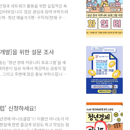
안정과 네트워크 활동을 위한 실질적인 욕
 인터뷰입니다. 많은 관심과 참여 부탁드려
9세 이하- 청년 예술가 5명- 구직자(현재 구직활
직 5명 - 대학생 5명 * 신청 인원이 부족
집 기간- 2026년 7월 12일(일)까지 3.
니다.4. 인터뷰 방식 : 모임 형식으로 편안
급됩니다.* 문의 : y.ban..
 개발]을 위한 설문 조사
돕는 '청년 경제 커뮤니티 프로그램'을 새
여러분이 일상 속에서 체감하는 금융의 필
. 그리고 주변에 많은 홍보 부탁드립니다!
 실효성 있는 커뮤니티 프로그램을 설계하는
 ~ 39세 청년 (200명)*조사 목적: 청년
 파악*개인정보 보호: 수집된 모든 정보는
그램 개발을 위한 통계 목적으로만 안전하
클럽' 신청하세요!
년경제 마니또클럽'!!! 이름만 마니또가 아
 한달에 한번 즐겁게 모임도 하고 맛있는 점