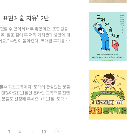
 표현예술 치유' 2탄!
험할 수 있어서 너무 좋았어요. 조합원들
유' 활동 참여 후 저의 가치관과 방향에 대
요." 수달이 돌아왔다! 역대급 후기를 남
 프로그램으로 돌아 왔습니다~! 집에서 스
 함께해요😀 *프로그램 신청하기
*몸-마음 건강 챙기기 - 소매틱 표현예술치유 프
전 9시 - 11시/ 온라인12/27(토) 오전 9
필수 기초교육이자, 토닥에 관심있는 분들
셔도 괜찮아요!)11월엔 온라인 교육으로 진행
들도 신청해 주세요 :) * 11월 '토닥학
oKZ7 * 11월 '토닥학개론' 안내 * 1. 일시:
육 전 온라인 주소를 보내드립니다. * 교육 문의하
3
4
···
10