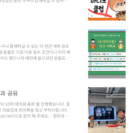
관심있는 분은 누구나 함께하실 수 있어요~!
자 간 논의를 통해 조율 가능합니다. 1회
6/27(토) 11시. 재무(가계부) 관리 강의
나누기&경제 독서 토론4회차-8/22(토) 11
 4회차 강의 과제 나누기&경..
구나 함께하실 수 있는 의 연간 계획 공유
원 분들은 기금 이용 필수 조건이니 미리 체
그레이드 했으니까 예전에 들으셨던 분들도 교
 신청해 주세요😊 * '토닥학개론' 2026
저녁 8시 - 9시 30분(4월만 넷째주 목요
후 2시 * 4월 '토닥학개론' 안내 *- 일시:
의하기 : y.bank10..
과 공유
토닥 10차 대의원 총회'를 진행했습니다. 결
은 자료집과 회의록을 참고 부탁드립니다.
l.net)으로 문의 해 주세요. - 첨부자료:
산안 파일: 대의원 총회 서기록