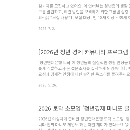
참가자를 모집하고 있어요. 이 인터뷰는 청년층의 생활 
구를 발견하고, 해결 방안을 모색하기 위한 그룹별 심층
요~ 🤗 *모집 내용*1. 모집 대상 : 만 18세 이상 ~ 3
동 중이시거나 취업 준비 중이신 분) 5명- 1인 가구 비정규
2026. 7. 2.
한 그룹 인터뷰는 개인 인터뷰로 변경될 수 있습니다. 2. 모
인터뷰 일정 : 신청하신 분들과 일정 조율 후 진행 예정입
하게 진행됩니다.5. 참가하신 분들께는 인터뷰비 3만원이 지
[2026년 청년 경제 커뮤니티 프로그램
'청년연대은행 토닥'이 청년들의 실질적인 생활 안정을 
롭게 개발하고자 본 설문조사를 실시하게 되었습니다. 
요성과 경제적 안정에 대한 솔직한 목소리를 들려주세요
:)남겨주신 소중한 의견은 청년들의 삶에 꼭 필요하고
2026. 5. 26.
데 아주 중요한 밑거름이 될 것입니다. *조사 대상: 만 18세
생활 안정을 위한 경제 커뮤니티 프로그램 개발 및 수요
관련 법령에 의거하여 철저히 비밀이 보장되며, 본 프로
게 활용됩니다.*설문에 참여해 주신..
2026 토닥 소모임 '청년경제 마니또 
2026년 야심차게 준비한 청년연대은행 토닥 소모임 '청
니라 진짜 마니또 게임도 하는 깨알 재미가 있다구요 😘