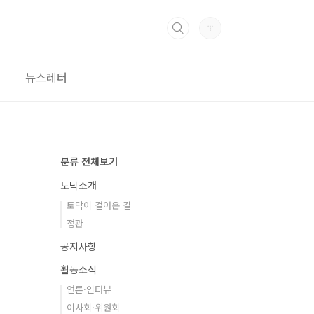
뉴스레터
분류 전체보기
토닥소개
토닥이 걸어온 길
정관
공지사항
활동소식
언론·인터뷰
이사회·위원회