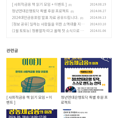
[ 사회적금융 책 읽기 모임 + 이벤트 ]
2024.08.19
(0)
청년연대은행토닥 특별 후원 프로젝트
2024.06.27
(0)
2024대안금융포럼 발표 자료 공유드립니다.
2024.06.13
(0)
[정보 공유] 일하는 사람들을 위한 소액대출 지원
2024.03.10
사업
(1월 토토뉴) 청룡열차 타고 올해 첫 소식으로 슈
2024.01.06
(0)
웅!
(0)
관련글
[ 사회적금융 책 읽기 모임 + 이
청년연대은행토닥 특별 후원 프
벤트 ]
로젝트