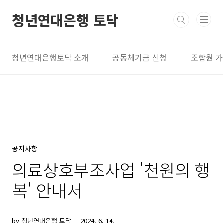
본문 바로가기
청년연대은행 토닥
청년연대은행토닥 소개
공동체기금 신청
조합원 
공지사항
의료상호부조사업 '천원의 행
복' 안내서
by 청년연대은행 토닥
2024. 6. 14.