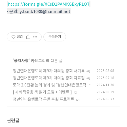
https://forms.gle/XCsD1PAMKGBxyRLQ7
- 문의: y.bank1030@hanmail.net
공감
구독하기
'
공지사항
' 카테고리의 다른 글
청년연대은행토닥 제9차 대의원 총회 서기록
2025.03.08
(0)
청년연대은행토닥 제9차 대의원 총회 자료집
2025.02.18
(0)
토닥 2.0전환 논의 경과 및 '청년연대은행토닥 시
2024.11.30
즌2' 계획안(초안)
[ 사회적금융 책 읽기 모임 + 이벤트 ]
2024.08.19
(1)
(0)
청년연대은행토닥 특별 후원 프로젝트
2024.06.27
(0)
관련글