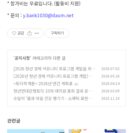
* 참가비는 무료입니다.
(활동비 지원)
* 문의
:
y.bank1030@daum.net
공감
구독하기
'
공지사항
' 카테고리의 다른 글
[2026 청년 경제 커뮤니티 프로그램 개발을 위한
2026.07.02
심화 인터뷰] 참가자 모집
[2026년 청년 경제 커뮤니티 프로그램 개발]을
2026.05.26
(0)
위한 설문 조사
<토닥학개론> 2026년 연간 계획표
2026.04.14
(0)
(0)
청년연대은행토닥 10차 대의원 총회 결과 공유
2026.03.09
수달의 '몸과 마음 건강 챙기기 - 소매틱 표현예술
2025.11.18
(0)
치유' 2탄!
(0)
관련글