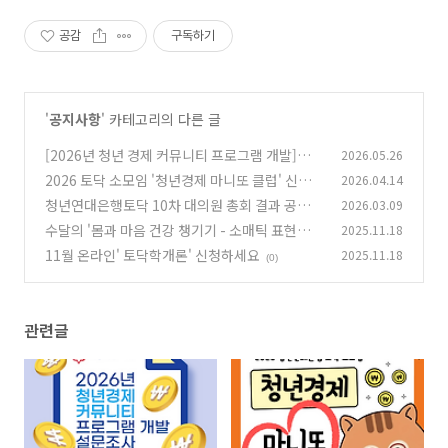
공감
구독하기
'
공지사항
' 카테고리의 다른 글
[2026년 청년 경제 커뮤니티 프로그램 개발]을
2026.05.26
위한 설문 조사
2026 토닥 소모임 '청년경제 마니또 클럽' 신청
2026.04.14
(0)
하세요!
청년연대은행토닥 10차 대의원 총회 결과 공유
2026.03.09
(0)
수달의 '몸과 마음 건강 챙기기 - 소매틱 표현예술
2025.11.18
(0)
치유' 2탄!
11월 온라인' 토닥학개론' 신청하세요
2025.11.18
(0)
(0)
관련글