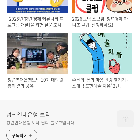
[2026년 청년 경제 커뮤니티 프
2026 토닥 소모임 '청년경제 마
로그램 개발]을 위한 설문 조사
니또 클럽' 신청하세요!
청년연대은행토닥 10차 대의원
수달의 '몸과 마음 건강 챙기기 -
총회 결과 공유
소매틱 표현예술 치유' 2탄!
청년연대은행 토닥
청년연대은행 토닥 님의 블로그입니다.
구독하기