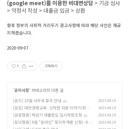
(google meet)를 이용한 비대면상담
> 기금 심사
> 약정서 작성 > 대출금 입금 > 상환
향후 정부의 사회적 거리두기 권고사항에 따라 해당 사안은 재공
지하겠습니다.
2020-09-07
1
구독하기
'
공지사항
' 카테고리의 다른 글
[공지] 10월 사무국 휴무 안내
2023.08.19
(0)
[모집] 대안경제교육 : 신박한 자본 이야기(회차
2023.08.19
별 선착순 마감)
[금융협동] 하반기 대출한도 일시하향조정
2023.08.19
(0)
(0)
[토닥협동] 9월 "온라인" 토닥학개론 신청(~9.2
2023.08.19
2)
(0)