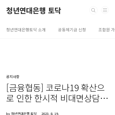
본문 바로가기
청년연대은행 토닥
청년연대은행토닥 소개
공동체기금 신청
조합원 
공지사항
[금융협동] 코로나19 확산으
로 인한 한시적 비대면상담
진행안내
by 청년연대은행 토닥
2023. 8. 19.