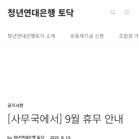
본문 바로가기
청년연대은행 토닥
청년연대은행토닥 소개
공동체기금 신청
조합원 
공지사항
[사무국에서] 9월 휴무 안내
by 청년연대은행 토닥
2023. 8. 19.