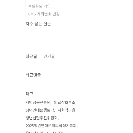
후원회원 가입
CMS 계좌번호 변경
자주 묻는 질문
최근글
인기글
최근댓글
태그
서민금융진흥원
의료상호부조
청년연대은행토닥
사회적금융
청년신협추진위원회
2025청년연대은행토닥정기총회