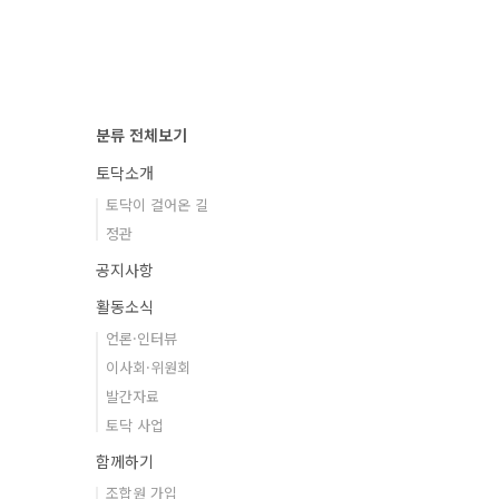
분류 전체보기
토닥소개
토닥이 걸어온 길
정관
공지사항
활동소식
언론·인터뷰
이사회·위원회
발간자료
토닥 사업
함께하기
조합원 가입