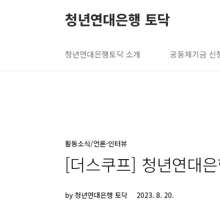
본문 바로가기
청년연대은행 토닥
청년연대은행토닥 소개
공동체기금 신
활동소식/언론·인터뷰
[더스쿠프] 청년연대은
by 청년연대은행 토닥
2023. 8. 20.