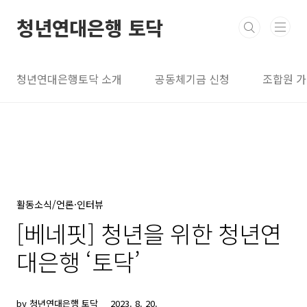
본문 바로가기
청년연대은행 토닥
청년연대은행토닥 소개
공동체기금 신청
조합원 
활동소식/언론·인터뷰
[베네핏] 청년을 위한 청년연
대은행 ‘토닥’
by 청년연대은행 토닥
2023. 8. 20.