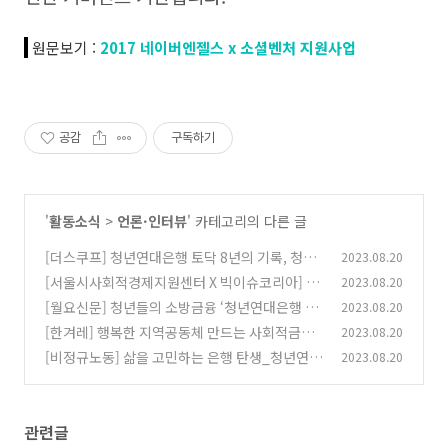
원문보기 :
2017 네이버엔젤스 x 소셜벤처 지원사업
공감
구독하기
'
활동소식
>
언론·인터뷰
' 카테고리의 다른 글
[더스쿠프] 청년연대은행 토닥 8년의 기록, 청년
2023.08.20
은 버텼고 정부는 없었다
[서울시사회적경제지원센터 X 빅이슈코리아] 청
2023.08.20
(0)
년이 당당하게 무이자 대출받는 법
[월요신문] 청년들의 소방금융 ‘청년연대은행 토
2023.08.20
(0)
닥’
[한겨레] 행복한 지역공동체 만드는 사회적금융
2023.08.20
(0)
[비정규노동] 삶을 고민하는 은행 탄생_청년연대
2023.08.20
(0)
은행 ‘토닥토닥’ 김진회 이사장을 만나다
(0)
관련글