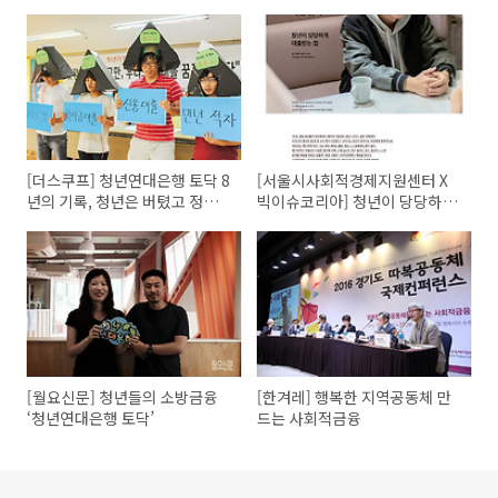
[더스쿠프] 청년연대은행 토닥 8
[서울시사회적경제지원센터 X
년의 기록, 청년은 버텼고 정부
빅이슈코리아] 청년이 당당하게
는 없었다
무이자 대출받는 법
[월요신문] 청년들의 소방금융
[한겨레] 행복한 지역공동체 만
‘청년연대은행 토닥’
드는 사회적금융