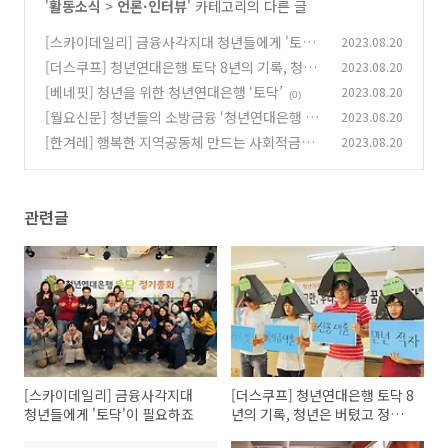
'
활동소식
>
언론·인터뷰
' 카테고리의 다른 글
[스카이데일리] 금융사각지대 청년들에게 '토
2023.08.20
닥'이 필요하죠
[더스쿠프] 청년연대은행 토닥 8년의 기록, 청년
2023.08.20
(0)
은 버텼고 정부는 없었다
[베네핏] 청년을 위한 청년연대은행 ‘토닥’
2023.08.20
(0)
(0)
[월요신문] 청년들의 소방금융 ‘청년연대은행 토
2023.08.20
닥’
[한겨레] 행복한 지역공동체 만드는 사회적금융
2023.08.20
(0)
(0)
관련글
[스카이데일리] 금융사각지대
[더스쿠프] 청년연대은행 토닥 8
청년들에게 '토닥'이 필요하죠
년의 기록, 청년은 버텼고 정부
는 없었다