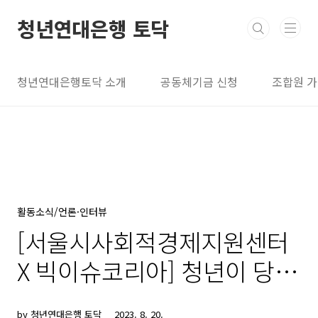
본문 바로가기
청년연대은행 토닥
청년연대은행토닥 소개
공동체기금 신청
조합원 
활동소식/언론·인터뷰
[서울시사회적경제지원센터
X 빅이슈코리아] 청년이 당당
하게 무이자 대출받는 법
by 청년연대은행 토닥
2023. 8. 20.