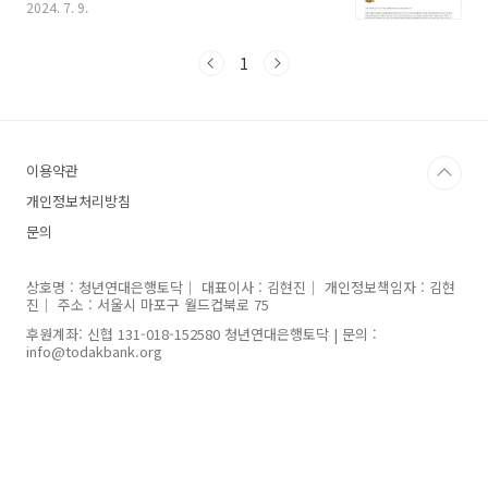
픈 부위를 들여다보기도 하고, 일상 속 각자의 어
2024. 7. 9.
려움을 깊게 들여다보기도 했어요. 프로그램을
통해 나 자신은 미처 발견하지 못한 어떤 것을 다
1
른 사람이 알려주었어요. 그것이 사람이 혼자 살
수..
이용약관
개인정보처리방침
문의
상호명 : 청년연대은행토닥｜ 대표이사 : 김현진｜ 개인정보책임자 : 김현
진｜ 주소 : 서울시 마포구 월드컵북로 75
후원계좌: 신협 131-018-152580 청년연대은행토닥 | 문의 :
info@todakbank.org