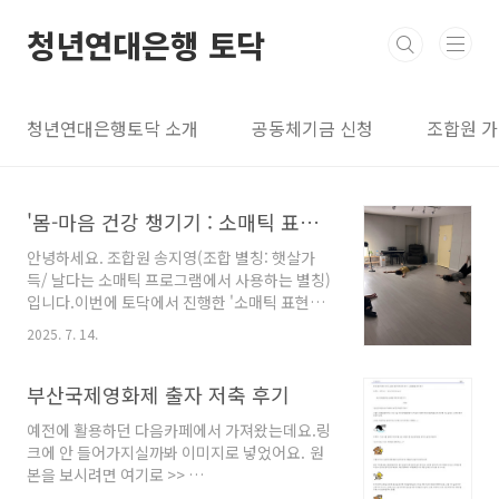
본문 바로가기
청년연대은행 토닥
청년연대은행토닥 소개
공동체기금 신청
조합원 
'몸-마음 건강 챙기기 : 소매틱 표현예술치유' 프로그램 후기
안녕하세요. 조합원 송지영(조합 별칭: 햇살가
득/ 날다는 소매틱 프로그램에서 사용하는 별칭)
입니다.이번에 토닥에서 진행한 '소매틱 표현예
술치유' 프로그램 참가 후기를 남깁니다. 미아사
2025. 7. 14.
거리역 근처 어느 공간, 약간 어두운 조명 아래 사
람들이 모였습니다. 소매틱 표현예술 치유 촉진
가 수진(수달)님의 지도로 내 몸과 마음을 돌보는
부산국제영화제 출자 저축 후기
시간이었는데요. 프로그램이 진행되는 동안 이름
예전에 활용하던 다음카페에서 가져왔는데요.링
과 나이 소개 대신 불리고 싶은 별칭으로 불려 더
크에 안 들어가지실까봐 이미지로 넣었어요. 원
마음이 편안했어요. 처음 만나는 사람들과 서로
본을 보시려면 여기로 >>
가 되어 마음을 나눴던 시간이었어요. 내 몸의 아
https://cafe.daum.net/ybank1030/GyjK/18