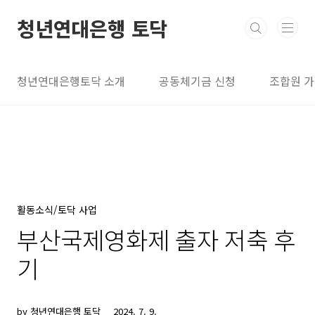
본문 바로가기
청년연대은행 토닥
청년연대은행토닥 소개
공동체기금 신청
조합원 
활동소식/토닥 사업
부산국제영화제 출자 저축 후
기
by 청년연대은행 토닥
2024. 7. 9.