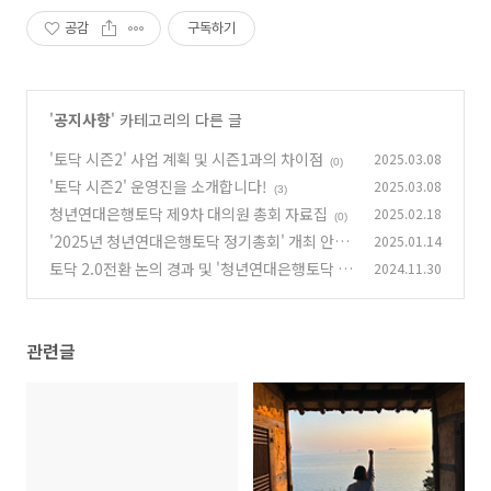
공감
구독하기
'
공지사항
' 카테고리의 다른 글
'토닥 시즌2' 사업 계획 및 시즌1과의 차이점
2025.03.08
(0)
'토닥 시즌2' 운영진을 소개합니다!
2025.03.08
(3)
청년연대은행토닥 제9차 대의원 총회 자료집
2025.02.18
(0)
'2025년 청년연대은행토닥 정기총회' 개최 안내
2025.01.14
토닥 2.0전환 논의 경과 및 '청년연대은행토닥 시
2024.11.30
(0)
즌2' 계획안(초안)
(1)
관련글