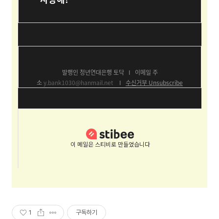
발행인 청년연대은행 토닥
I
이메일 주
소
y.bank1030@hanmail.net
I
수신거부
Unsubscribe
이 메일은 스티비로 만들었습니다
1
구독하기