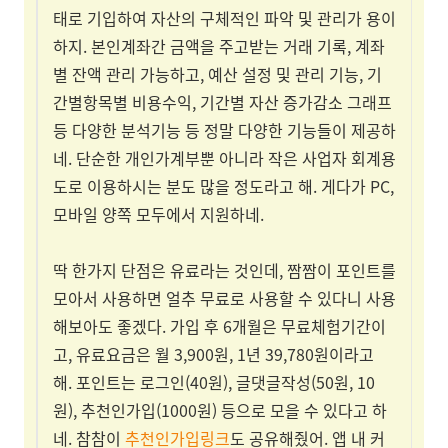
태로 기입하여 자산의 구체적인 파악 및 관리가 용이
하지. 본인계좌간 금액을 주고받는 거래 기록, 계좌
별 잔액 관리 가능하고, 예산 설정 및 관리 기능, 기
간별항목별 비용수익, 기간별 자산 증가감소 그래프
등 다양한 분석기능 등 정말 다양한 기능들이 제공하
네. 단순한 개인가계부뿐 아니라 작은 사업자 회계용
도로 이용하시는 분도 많을 정도라고 해. 게다가 PC,
모바일 양쪽 모두에서 지원하네.
딱 한가지 단점은 유료라는 것인데, 짬짬이 포인트를
모아서 사용하면 얼추 무료로 사용할 수 있다니 사용
해보아도 좋겠다. 가입 후 6개월은 무료체험기간이
고, 유료요금은 월 3,900원, 1년 39,780원이라고
해. 포인트는 로그인(40원), 글댓글작성(50원, 10
원), 추천인가입(1000원) 등으로 모을 수 있다고 하
네. 참참이
추천인가입링크
도 공유해줬어. 앱 내 커