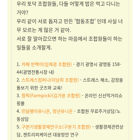
우리 토닥 조합원들, 다들 어떻게 밥은 먹고 다니는
거야?
우리 같이 서로 돕자고 만든 '협동조합' 인데 사실 너
무 모르는 게 많은 거 같아.
서로 잘 알아갔으면 하는 마음에서 조합원들이 하는
일들을 소개할게.
1.
카페 반짝이(임제경 조합원)
- 경기 광명시 광명동 158-
44(광명전통시장 내)
2.
스트레스컴퍼니(이남희 조합원)
- 스트레스 해소, 감정을
돌보기 위한 굿즈와 교육!
3.
팜픽(Farmpick)(김가윤 조합원)
- 온라인 신선먹거리쇼
핑몰
4.
민달팽이유니온
,
청년유니온
- 조합원 무료주거상담/노
동상담
5.
구본기생활경제연구소(구본기 조합원)
- 생활경제관련상
담, 젠트리피케이션 대응방안 연구