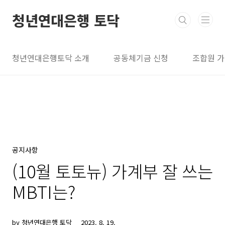
본문 바로가기
청년연대은행 토닥
청년연대은행토닥 소개
공동체기금 신청
조합원 
공지사항
(10월 토토뉴) 가계부 잘 쓰는
MBTI는?
by 청년연대은행 토닥
2023. 8. 19.