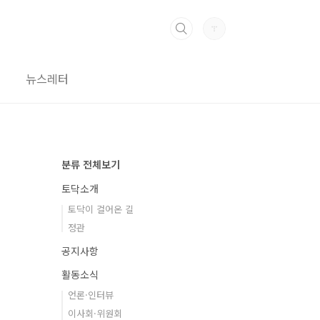
뉴스레터
분류 전체보기
토닥소개
토닥이 걸어온 길
정관
공지사항
활동소식
언론·인터뷰
이사회·위원회