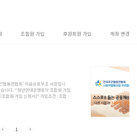
청
조합원 가입
후원회원 가입
계좌 변경
서
주민협동연합회' 의료상호부조 사업입니
 있습니다. *청년연대은행토닥 조합원 가입
ju9 [조합원 가입 신청서]* 가입조건 : 조합 정
실 수 있습니다. 단, 가입 이후에는 나이와
 청년연대은행 토docs.google.com *
기 >>
은 청년연대은행 토닥이 가입해 활동하고있는 '전국
1