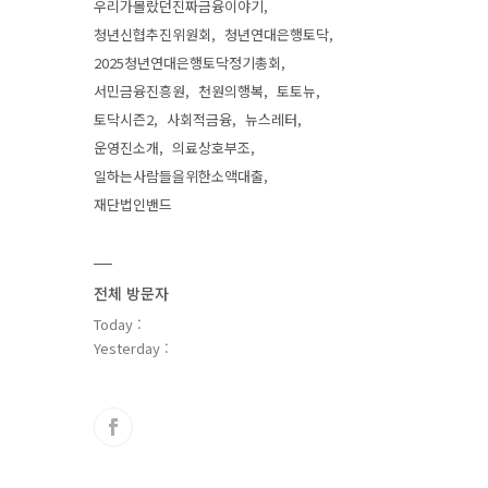
우리가몰랐던진짜금융이야기
청년신협추진위원회
청년연대은행토닥
2025청년연대은행토닥정기총회
서민금융진흥원
천원의행복
토토뉴
토닥시즌2
사회적금융
뉴스레터
운영진소개
의료상호부조
일하는사람들을위한소액대출
재단법인밴드
전체 방문자
Today :
Yesterday :