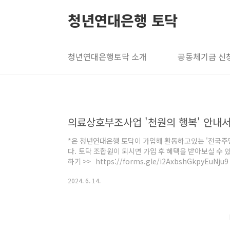
본문 바로가기
청년연대은행 토닥
청년연대은행토닥 소개
공동체기금 신
의료상호부조사업 '천원의 행복' 안내
*은 청년연대은행 토닥이 가입해 활동하고있는 '전국
다. 토닥 조합원이 되시면 가입 후 혜택을 받아보실 수
하기 >> https://forms.gle/i2AxbshGkpyEuN
관에 따라 만 15세에서 만 39세까지 조합원으로 가입하
2024. 6. 14.
관계없이 조합원 자격을 유지할 수 있습니다. * 운영방식 :
청년연대은행토닥 조합원이시라면, 천원의 행복 가입 하
https://forms.gle/GjQw5vtiP1458eik6
주민협동연합회' 의료상호부조 사..