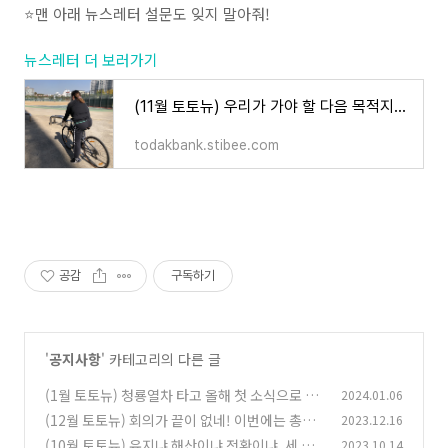
⭐맨 아래 뉴스레터 설문도 잊지 말아줘!
뉴스레터 더 보러가기
(11월 토토뉴) 우리가 가야 할 다음 목적지는?
todakbank.stibee.com
공감
구독하기
'
공지사항
' 카테고리의 다른 글
(1월 토토뉴) 청룡열차 타고 올해 첫 소식으로 슈
2024.01.06
웅!
(12월 토토뉴) 회의가 끝이 없네! 이번에는 총회
2023.12.16
(0)
다!
(10월 토토뉴) 유지냐 해산이냐 전환이냐, 세 갈
2023.10.14
(0)