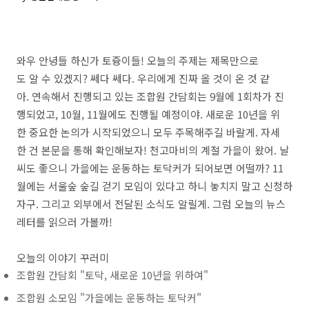
와우 안녕들 하신가 토즁이들! 오늘의 주제는 제목만으로
도 알 수 있겠지? 쎄다 쎄다. 우리에게 진짜 올 것이 온 것 같
아. 연속해서 진행되고 있는 조합원 간담회는 9월에 1회차가 진
행되었고, 10월, 11월에도 진행될 예정이야. 새로운 10년을 위
한 중요한 논의가 시작되었으니 모두 주목해주길 바랄게. 자세
한 건 본문을 통해 확인해보자! 천고마비의 계절 가을이 왔어. 날
씨도 좋으니 가을에는 운동하는 토닥커가 되어보면 어떨까? 11
월에는 서울숲 숲길 걷기 모임이 있다고 하니 놓치지 말고 신청하
자구. 그리고 외부에서 전달된 소식도 알릴게. 그럼 오늘의 뉴스
레터를 읽으러 가볼까!
오늘의 이야기 꾸러미
조합원 간담회 "토닥, 새로운 10년을 위하여"
조합원 소모임 "가을에는 운동하는 토닥커"