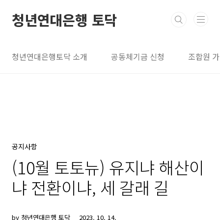
본문 바로가기
청년연대은행 토닥
청년연대은행토닥 소개
공동체기금 신청
조합원 
공지사항
(10월 토토뉴) 유지냐 해산이
냐 전환이냐, 세 갈래 길
by 청년연대은행 토닥
2023. 10. 14.