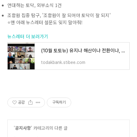
연대하는 토닥, 외부소식 1건
조합원 집중 탐구, '조합원이 잘 되어야 토닥이 잘 되지'
⭐맨 아래 뉴스레터 설문도 잊지 말아줘!
뉴스레터 더 보러가기
(10월 토토뉴) 유지냐 해산이냐 전환이냐, 세 갈래 길
todakbank.stibee.com
공감
구독하기
'
공지사항
' 카테고리의 다른 글