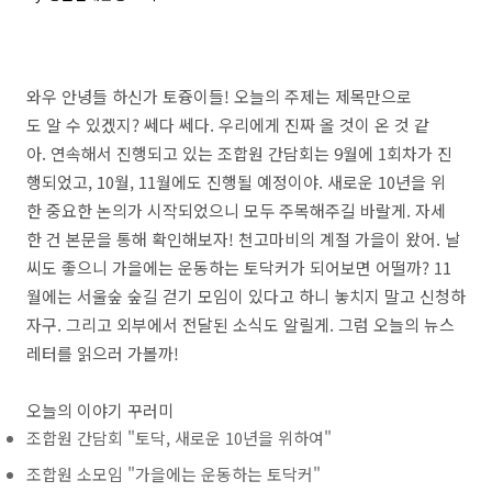
와우 안녕들 하신가 토즁이들! 오늘의 주제는 제목만으로
도 알 수 있겠지? 쎄다 쎄다. 우리에게 진짜 올 것이 온 것 같
아. 연속해서 진행되고 있는 조합원 간담회는 9월에 1회차가 진
행되었고, 10월, 11월에도 진행될 예정이야. 새로운 10년을 위
한 중요한 논의가 시작되었으니 모두 주목해주길 바랄게. 자세
한 건 본문을 통해 확인해보자! 천고마비의 계절 가을이 왔어. 날
씨도 좋으니 가을에는 운동하는 토닥커가 되어보면 어떨까? 11
월에는 서울숲 숲길 걷기 모임이 있다고 하니 놓치지 말고 신청하
자구. 그리고 외부에서 전달된 소식도 알릴게. 그럼 오늘의 뉴스
레터를 읽으러 가볼까!
오늘의 이야기 꾸러미
조합원 간담회 "토닥, 새로운 10년을 위하여"
조합원 소모임 "가을에는 운동하는 토닥커"