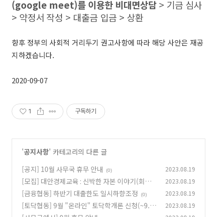
(google meet)를 이용한 비대면상담
> 기금 심사
> 약정서 작성 > 대출금 입금 > 상환
향후 정부의 사회적 거리두기 권고사항에 따라 해당 사안은 재공
지하겠습니다.
2020-09-07
1
구독하기
'
공지사항
' 카테고리의 다른 글
[공지] 10월 사무국 휴무 안내
2023.08.19
(0)
[모집] 대안경제교육 : 신박한 자본 이야기(회차
2023.08.19
별 선착순 마감)
[금융협동] 하반기 대출한도 일시하향조정
2023.08.19
(0)
(0)
[토닥협동] 9월 "온라인" 토닥학개론 신청(~9.2
2023.08.19
2)
(0)