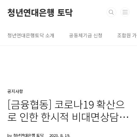
본문 바로가기
청년연대은행 토닥
청년연대은행토닥 소개
공동체기금 신청
조합원 
공지사항
[금융협동] 코로나19 확산으
로 인한 한시적 비대면상담
진행안내
by 청년연대은행 토닥
2023. 8. 19.