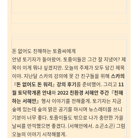
돈 없어도 친해하는 토즁씨에게
안녕 토기자가 돌아왔어. 토즁이들은 그간 잘 지냈어? 제
목이 이게 뭐냐 싶겠지만. 오늘의 주제가 모두 담긴 제목
이야. 지난달 스카의 강의에 못 간 친구들을 위해
스카의
돈 없어도 돈 워리
강의 후기
를 준비했어. 그리고
11
『
』
월 토닥학개론 안내
와
2022 친환경 서해안 주간『친해
하는 서해안』
행사 이야기를 전해줄게. 토기자는 지금
숲에 있는데 숲의 맑은 공기를 마시며 뉴스레터를 쓰니
기분이 너무 좋다. 토즁이들도 밖으로 나가 충만한 가을
날씨를 만끽했으면 좋겠다. (서해안에서. 소곤소곤) 그럼
오늘의 이야기 시작해볼게.