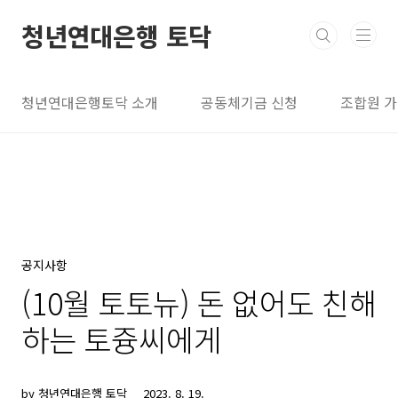
본문 바로가기
청년연대은행 토닥
청년연대은행토닥 소개
공동체기금 신청
조합원 
공지사항
(10월 토토뉴) 돈 없어도 친해
하는 토즁씨에게
by 청년연대은행 토닥
2023. 8. 19.