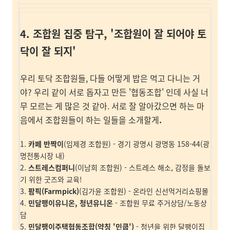
4. 조합원 집중 탐구, '조합원이 잘 되어야 토
닥이 잘 되지'
우리 토닥 조합원들, 다들 어떻게 밥은 먹고 다니는 거
야? 우리 같이 서로 돕자고 만든 '협동조합' 인데 사실 너
무 모르는 게 많은 것 같아. 서로 잘 알아갔으면 하는 마
음에서 조합원들이 하는 일들을 소개할게
.
1.
카페 반짝이
(임제경 조합원)
- 경기 광명시 광명동 158-44(광
명전통시장 내)
2.
스트레스컴퍼니
(이남희 조합원)
- 스트레스 해소, 감정을 돌보
기 위한 굿즈와 교육!
3.
팜픽(Farmpick)
(김가윤 조합원)
- 온라인 신선먹거리쇼핑몰
4.
민달팽이유니온
,
청년유니온
- 조합원 무료 주거상담/노동상
담
5.
민달팽이주택협동조합(약칭 '민쿱')
- 청년을 위한 달팽이집