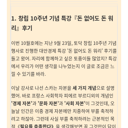
1. 창립 10주년 기념
특강
『
돈 없어도 돈 워
리
』
후기
이번 10월호에는 지난 9월 23일, 토닥 창립 10주년 기념
행사로 진행한 대안경제 특강 '돈 없어도 돈 워리' 후기를
들고 왔어. 자리에 함께하고 싶은 토즁이들 많았지? 특강
에서 우리가 어떤 생각을 나누었는지 이 글로 조금은 느
낄 수 있기를 바라.
이날 강사로 나선 스카는 자본을
세 가지 개념
으로 설명
했어. 바로 프랑스 사회학자 피에르 부르디외의 개념인
'경제 자본'
과
'문화 자본'
과
'사회 자본'
이 그것인데, 오
늘날 인간은 이중 경제 자본에만 치중하여 부를 축적하
려고 하잖아. 그런데 사실 부를 축적하려는 근본적인 목
적《
필요를 충족한다》
을 생각해보면 꼭 그것만이 답이