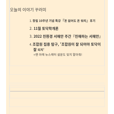
오늘의 이야기 꾸러미
『
』
창립 10주년 기념 특강
돈 없어도 돈 워리
후기
11월 토닥학개론
2022 친환경 서해안 주간『친해하는 서해안』
조합원 집중 탐구, '조합원이 잘 되어야 토닥이
잘
되지'
⭐맨 아래 뉴스레터 설문도 잊지 말아줘!