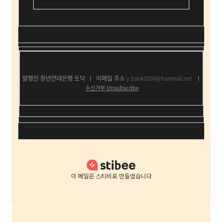
발행인 청년연대은행 토닥
I
이메일 주소
y.bank1030@hanmail.net
I
수신거부
Unsubscribe
이 메일은 스티비로 만들었습니다