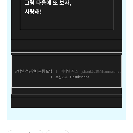
그럼 다음에 또 보자,
사랑해!
발행인 청년연대은행 토닥
I
이메일 주소
y.bank1030@hanmail.net
I
수신거부
Unsubscribe