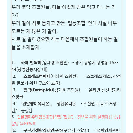
우리 토닥 조합원들, 다들 어떻게 밥은 먹고 다니는 거
야?
우리 같이 서로 돕자고 만든 '협동조합' 인데 사실 너무
모르는 게 많은 거 같아.
서로 잘 알아갔으면 하는 마음에서 조합원들이 하는 일
들을 소개할게.
1.
카페 반짝이
(임제경 조합원)
- 경기 광명시 광명동 158-
44(광명전통시장 내)
2.
스트레스컴퍼니
(이남희 조합원)
- 스트레스 해소, 감정
을 돌보기 위한 굿즈와 교육!
3.
팜픽(Farmpick)
(김가윤 조합원)
- 온라인 신선먹거리
쇼핑몰
4.
민달팽이유니온
,
청년유니온
- 조합원 무료 주거상
담/노동상담
5
.
민달팽이주택협동조합(약칭 '민쿱')
- 청년을 위한 달팽이집 공급,
운영 😀NEW!!
6.
구본기생활경제연구소
(구본기 조합원)
- 생활경제관련