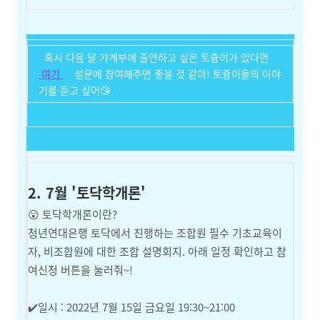
혹시 다음 달 가계부에 출연하고 싶은 토즁이가 있다면
여기
설문에 참여해주면 좋을 것 같아! 토즁이들의 이야
기를 듣고 싶어😘
2. 7월 '토닥학개론'
😮
토닥학개론
이란?
청년연대은행 토닥에서 진행하는 조합원 필수 기초교육이
자, 비조합원에 대한 조합 설명회지. 아래 일정 확인하고 참
여신청 버튼을 눌러줘~!
✔️일시 : 2022년 7월 15일 금요일 19:30~21:00