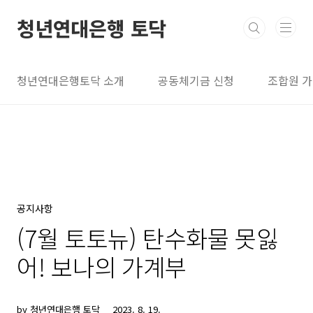
본문 바로가기
청년연대은행 토닥
청년연대은행토닥 소개
공동체기금 신청
조합원 
공지사항
(7월 토토뉴) 탄수화물 못잃
어! 보나의 가계부
by 청년연대은행 토닥
2023. 8. 19.