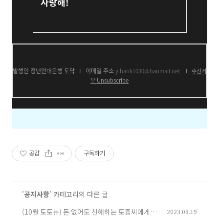
사랑해!
발행인 청년연대은행 토닥
I
이메일 주소
y.bank1030@hanmail.net
I
수신거
부
Unsubscribe
공감
구독하기
'
공지사항
' 카테고리의 다른 글
(10월 토토뉴) 돈 없어도 친해하는 토즁씨에게
2023.08.19