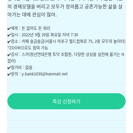
의 경제모델을 버리고 모두가 정의롭고 공존가능한 삶을 살
아가는 데에 관심이 많아.
✔️제목 : 돈 없어도 돈 워리
✔️일시 : 2022년 9월 20일 화요일 저녁 7:30
✔️장소 : 카페 슬금슬금(
서울시 마포구 월드컵북로 75, 2층 모두의 놀이터)
*ZOOM으로도 참여 가능
✔️강사 : 스카(청년연대은행 토닥 조합원, 다양한 상상을 실천에 옮기는 N
잡러)
✔️참가비 : 없음
✔️문의 : y.bank1030@hanmail.net
특강 신청하기