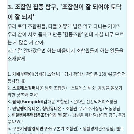
3. 조합원 집중 탐구, '조합원이 잘 되어야 토닥
이 잘 되지'
우리 토닥 조합원들, 다들 어떻게 밥은 먹고 다니는 거야?
우리 같이 서로 돕자고 만든 '협동조합' 인데 사실 너무 모르
는 게 많은 거 같아.
서로 잘 알아갔으면 하는 마음에서 조합원들이 하는 일들을
소개할게.
1.
카페 반짝이
(임제경 조합원)
- 경기 광명시 광명동 158-44(광명전
통시장 내)
2.
스트레스컴퍼니
(이남희 조합원)
- 스트레스 해소, 감정을 돌보기
위한 굿즈와 교육!
3.
팜픽(Farmpick)
(김가윤 조합원)
- 온라인 신선먹거리쇼핑몰
4.
민달팽이유니온
,
청년유니온
- 조합원 무료 주거상담/노동상담
5.
민달팽이주택협동조합(약칭 '민쿱')
- 청년을 위한 달팽이집 공급, 운영
😀NEW!!
6.
구본기생활경제연구소
(구본기 조합원)
- 생활경제관련상담, 젠트