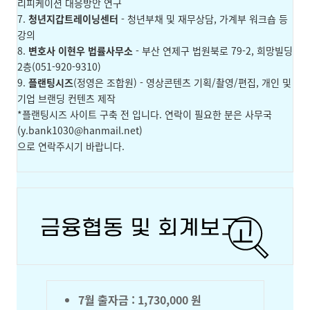
리피케이션 대응방안 연구
7.
청년지갑트레이닝센터
- 청년부채 및 재무상담, 가계부 워크숍 등
강의
8.
변호사 이현우 법률사무소
- 부산 연제구 법원북로 79-2, 희망빌딩
2층(
051-920-9310)
9.
플랜팅시즈
(정영은 조합원) - 영상콘텐츠 기획/촬영/편집, 개인 및
기업 브랜딩 컨텐츠 제작
*플랜팅시즈 사이트 구축 전 입니다. 연락이 필요한 분은 사무국
(
y.bank1030@hanmail.net
)
으로 연락주시기 바랍니다.
7월 출자금 : 1,730,000 원