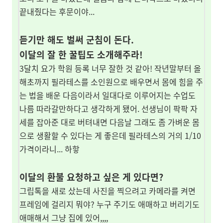
끝내줬다는 후문이야...
듣기만 해도 벌써 군침이 돈다.
이달의 잘 한 꿀팁도 소개해주라!
3달치 요가 학원 등록 너무 잘한 것 같아! 작년말부터 올
해초까지 필라테스를 소인원으로 배우면서 몸에 힘을 주
는 법을 배운 다음이라서 일대다로 이루어지는 수업도
나름 따라갈만하다고 생각하게 됐어. 선생님이 팍팍 자
세를 잡아준 대로 버텨내면 다음날 그래도 좀 가벼운 몸
으로 생활할 수 있다는 게 좋은데 필라테스의 거의 1/10
가격이라니... 하핳
이달의 환불 요청하고 싶은 게 있다면?
그립톡을 새로 샀는데 사진을 찍으려고 카메라를 켜면
프레임에 걸리지 뭐야? 누구 주기도 애매하고 버리기도
애매해서 그냥 집에 있어,,,,