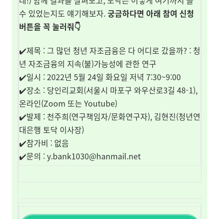
데!) 함께 결과를 살펴보고, 토닥은 어떻게 여기까지 올
수 있었는지도 얘기해보자.
궁금하다면 아래 참여 신청
버튼을 꼭 눌러줘👇
✔️제목 : 그 많던 청년 자조금융은 다 어디로 갔을까? : 청
년 자조금융의 지속(불)가능성에 관한 연구
✔️일시 : 2022년 5월 24일 화요일 저녁 7:30~9:00
✔️장소 : 당인리교회(서울시 마포구 와우산로3길 48-1),
온라인(Zoom 또는 Youtube)
✔️발제 : 천주희(연구책임자/문화연구자), 김현진(청년연
대은행 토닥 이사장)
✔️참가비 : 없음
✔️문의 : y.bank1030@hanmail.net