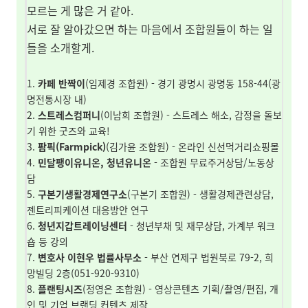
모르는 게 많은 거 같아.
서로 잘 알아갔으면 하는 마음에서 조합원들이 하는 일
들을 소개할게.
1.
카페 반짝이
(임제경 조합원)
- 경기 광명시 광명동 158-44(광
명전통시장 내)
2.
스트레스컴퍼니
(이남희 조합원)
- 스트레스 해소, 감정을 돌보
기 위한 굿즈와 교육!
3.
팜픽(Farmpick)
(김가윤 조합원)
- 온라인 신선먹거리쇼핑몰
4.
민달팽이유니온
,
청년유니온
- 조합원 무료주거상담/노동상
담
5.
구본기생활경제연구소
(구본기 조합원)
- 생활경제관련상담,
젠트리피케이션 대응방안 연구
6.
청년지갑트레이닝센터
- 청년부채 및 재무상담, 가계부 워크
숍 등 강의
7.
변호사 이현우 법률사무소
- 부산 연제구 법원북로 79-2, 희
망빌딩 2층(
051-920-9310)
8.
플랜팅시즈
(정영은 조합원) - 영상콘텐츠 기획/촬영/편집, 개
인 및 기업 브랜딩 컨텐츠 제작