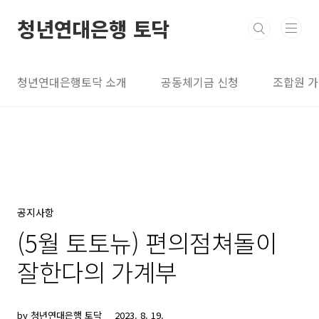
본문 바로가기
청년연대은행 토닥
청년연대은행토닥 소개
공동체기금 신청
조합원 
공지사항
(5월 토토뉴) 편의점쳐돌이
잘한다의 가계부
by 청년연대은행 토닥
2023. 8. 19.