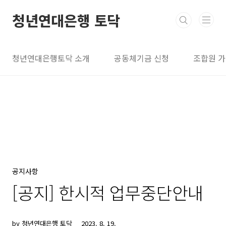
본문 바로가기
청년연대은행 토닥
청년연대은행토닥 소개
공동체기금 신청
조합원 
공지사항
[공지] 한시적 업무중단안내
by 청년연대은행 토닥
2023. 8. 19.