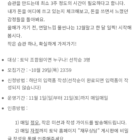
습관을 만드는데 최소 3주 정도의 시간이 필요하다고 합니다.
내가 돈을 어디에 쓰고 있는지 체크해보고, 돈을 쓰면서 느꼈던
감정들을 돌아봐요.
올해가 가기 전, 연말느낌 물씬나는 12월말고 한 달 일찍! 시작해
봅시다.
작은 습관 하나, 확실하게 가져가기!
대상 : 토닥 조합원이면 누구나! 선착순 3명
모집기간 : ~10월 29일(목) 23:59
신청방법 : 하단의 입력폼 작성(선착순이 완료되면 입력폼이 작
성되지 않습니다)
운영기간 : 11월 1일(일)부터 21일(토)까지 매일매일
인증방법 :
1) 매일
정오
, 작은 미션과 작성 가이드를 발송해드립니다.
2) 매일
자정
까지 토닥 홈페이지 "재무상담" 게시판에 비밀
글 작성을 통해 인증해주세요.