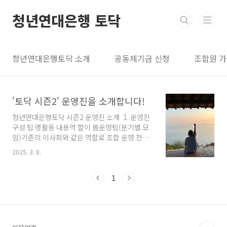
본문 바로가기
청년연대은행 토닥
청년연대은행토닥 소개
공동체기금 신청
조합원 
'토닥 시즌2' 운영진을 소개합니다!
청년연대은행토닥 시즌2 운영진 소개 1. 운영진
구성 팀 명활동 내용역 할이 름운영팀(분기별 모
임)기존의 이사회와 같은 역할로 조합 운영 전반
논의 팀장양동이팀원김영경, 노움, 민지현, 해아,
2025. 3. 8.
박지은, 송동욱, 이감독, 토라(8명)실무팀조합 운
영 전반의 실무 진행 회계/ 조직사업/금융이슈/
뉴스레터 제작양동이기금이용 담당/조합원 소
1
통/홍보/홈페이지관리 해아실무 지원포로리금
융협동팀금융협동위원회기금 이용 심사노움, 보
나, 박지은, 이감독, 잘한다, 양동이(6명)상담팀
기금 이용 상담리나, 스카, 보나, 주세운(4명)청