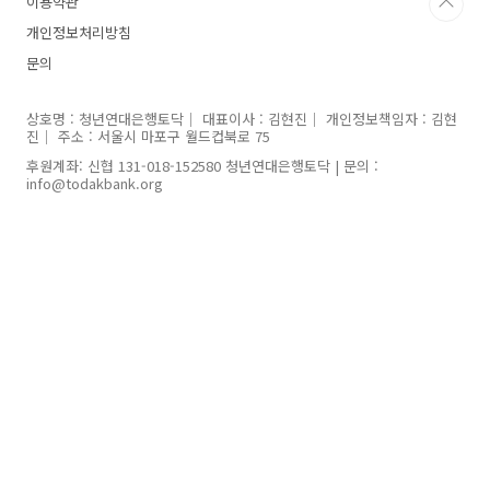
이용약관
년금융이슈팀청년금융이슈 관련 사업 기획 기획
논의 및 운영송동욱, 이감독, 양동이조합원 관계
개인정보처리방침
사업 /교육팀조합원 교육 기획 및 운영교육기획
문의
및 운영 김영경, 박지은, 양동이모임기획 및 운영
민지현,..
상호명 : 청년연대은행토닥｜ 대표이사 : 김현진｜ 개인정보책임자 : 김현
진｜ 주소 : 서울시 마포구 월드컵북로 75
후원계좌: 신협 131-018-152580 청년연대은행토닥 | 문의 :
info@todakbank.org