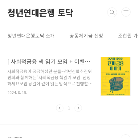
본문 바로가기
청년연대은행 토닥
청년연대은행토닥 소개
공동체기금 신청
조합원 
[ 사회적금융 책 읽기 모임 + 이벤트 ]
사회적금융이 궁금하셨던 분들~청년신협추진위
원회와 함께하는 '사회적금융 책읽기 모임' 신청
하세요모임 당일에 같이 읽는 방식으로 진행할
예정이니 부담 없이 참여하실 수 있습니다.*사회
2024. 8. 19.
적금융 책 읽기 신청하기
https://forms.gle/Cdq7TRii3rD2Zvd1A*
첫 번째 책 : 우리가 몰랐던 진짜 금융이야기* 첫
1
모임: 신청하신 분들과 함께 일정 조율(8월말 또
는 9월 초)* 모임 방식: 온/ 오프라인 병행* 문의:
ycus2020@gmail.com+첫 번째 책 읽기 이벤
트: 저자 사인이 담긴 책 선물(우리가 몰랐던 진짜