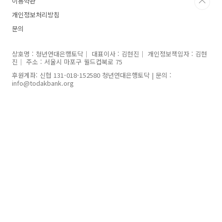
이용약관
금융이야기/ 선착순 10명)+첫 번째 책 읽기 마지
막 날엔 책의 저자이신 문진수 소장님을 모시고
개인정보처리방침
이야기 나눠보는 시간도 가져봐요.
문의
상호명 : 청년연대은행토닥｜ 대표이사 : 김현진｜ 개인정보책임자 : 김현
진｜ 주소 : 서울시 마포구 월드컵북로 75
후원계좌: 신협 131-018-152580 청년연대은행토닥 | 문의 :
info@todakbank.org