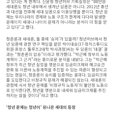
고 있다는 게 한계다. 신윤정 청년허브 기획실장은 “88만원
세대론도 청년 내부에서 생겨난 담론은 아니다. 2012년 총선
과 대선을 전후해 세대 담론으로 이용당했을 뿐이다. 청년 문
제는 우리나라의 경제와 노동 구조가 한계에 다다라 발생한
문제이지 세대나 나이의 문제가 아니라는 분석이 더 힘을 얻
고 있다”고 했다.
청춘론과 세대론, 둘 중에 ‘승자’가 있을까? 청년허브에서 청
년 담론에 관한 연구 책임을 맡은 박이대승(37·정치스튜디오
회원·프랑스 툴루즈2대학 박사과정)씨는 두 담론의 ‘대결’ 결
과는 “청춘론의 압승”이라고 평가했다. “박근혜 정부의 노동
개혁이 그 근거”라는 흥미로운 분석을 내놨다. 그는 “박근혜
정부가 최근 청년 실업을 명분으로 임금피크제와 해고요건
완화 등 이른바 노동개혁을 추진할 수 있는 여론이 형성되고
있는 현실이, 청춘론의 승리를 입증하는 결과다. 임금피크제
를 도입한다고 비정규직 문제가 해결되진 않는다. 세대론의
관점에 서서 청년 문제를 ‘비정규직 노동자’의 불안정 노동으
로 인식한다면, 청년을 명분으로 내세워 임금피크제를 추진
하지는 않을 것이다”라고 했다.
‘청년 문제는 청년이’ 유니온 세대의 등장