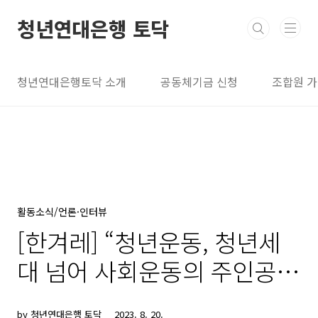
본문 바로가기
청년연대은행 토닥
청년연대은행토닥 소개
공동체기금 신청
조합원 
활동소식/언론·인터뷰
[한겨레] “청년운동, 청년세
대 넘어 사회운동의 주인공으
로”
by 청년연대은행 토닥
2023. 8. 20.