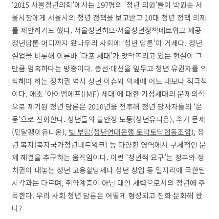
‘2015 서울청년의회’에서는 197명의 ‘청년 의원’들이 박원순 서
울시장에게 서울시의 청년 정책을 보고받고 10대 청년 정책 의제
를 제안하기도 했다. 서울청년허브·서울청년정책네트워크 제공
청년담론 어디까지 왔나우리 사회에 ‘청년 담론’이 거세다. 청년
실업을 비롯해 이른바 ‘다포 세대’가 맞닥뜨리고 있는 현실이 그
만큼 엄혹하다는 방증이다. 총선·대선을 앞두고 청년 유권자를 의
식해야 하는 정치권 역시 청년 이슈와 의제에 어느 때보다 적극적
이다. 애초 ‘아이엠에프(IMF) 세대’에 대한 기성세대의 문제의식
으로 제기된 청년 담론은 2010년을 전후해 청년 당사자들의 ‘운
동’으로 진화한다. 청년들의 불안정 노동(청년유니온), 주거 문제
(민달팽이유니온),
빚 부담(청년연대은행 토닥토닥협동조합)
, 청
년 복지(복지국가청년네트워크) 등 다양한 영역에서 구체적인 문
제 해결을 추구하는 움직임이다. 이런 ‘청년적 요구’는 정부와 정
치권이 내놓는 청년 고용할당제나 청년 창업 등 일자리에 국한된
시각과는 다르며, 취약계층이 아닌 대안 세력으로서의 청년에 주
목한다. 우리 사회 청년 담론은 어떻게 형성되고 진화·분화해 왔
나?