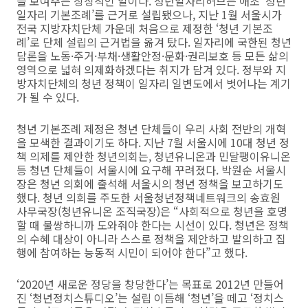
을 보여주는 상징적인 일이다. 청년일자리허브는 애초 ‘청년
일자리 기본조례’를 근거로 설립됐으나, 지난 1월 서울시가
전국 지방자치단체 가운데 처음으로 제정한 ‘청년 기본조
례’로 단체 설립의 근거법을 옮겨 탔다. 일자리에 국한된 청년
담론을 노동·주거·부채·생활안정·문화·권리보호 등 모든 삶의
영역으로 넓혀 의제화하겠다는 취지가 담겨 있다. 정부와 지
방자치단체의 청년 정책이 일자리 일변도에서 벗어나는 계기
가 될 수 있다.
청년 기본조례 제정은 청년 단체들이 우리 사회 전반의 개혁
을 모색한 결과이기도 하다. 지난 7월 서울시에 10대 청년 정
책 의제를 제안한 청년의회는, 청년유니온과 민달팽이유니온
등 청년 단체들이 서울시에 요구해 꾸려졌다. 박원순 서울시
장은 청년 의회에 출석해 서울시의 청년 정책을 보고하기도
했다. 청년 의회를 주도한 서울청년정책네트워크의 송효원
사무국장(청년유니온 조직국장)은 “사회적으로 청년을 호명
할 때 불쌍하니까 도와줘야 한다는 시선이 있다. 청년은 정책
의 수혜 대상이 아니라 스스로 정책을 제안하고 발의하고 집
행에 참여하는 능동적 시민이 되어야 한다”고 했다.
‘2020년 새로운 정당을 창당한다’는 목표로 2012년 만들어
진 ‘청년정치스튜디오’는 설립 이듬해 ‘청년’을 떼고 ‘정치스