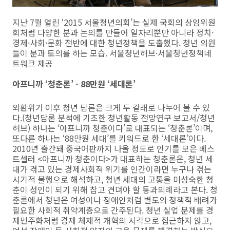
지난 7월 열린 ‘2015 서울청년의회’는 실제 국회의 상임위원
회처럼 다양한 분과 논의를 만들어 일자리뿐만 아니라 정치·
경제·사회·문화 전반에 대한 청년정책을 도출했다. 청년 의원
들이 분과 토의를 하는 모습. 서울청년허브·서울청년정책네
트워크 제공
아프니까 ‘청춘론’ - 88만원 ‘세대론’
외환위기 이후 청년 담론은 크게 두 갈래로 나누어 볼 수 있
다.(청년담론 분석에 기초한 청년활동 전망연구 보고서/청년
허브) 하나는 ‘아프니까 청춘이다’로 대표되는 ‘청춘론’이며,
또다른 하나는 ‘88만원 세대’를 키워드로 한 ‘세대론’이다.
2010년 출간돼 중국어판까지 나올 정도로 인기를 모은 베스
트셀러 <아프니까 청춘이다>가 대표하는 청춘론은, 청년 세
대가 겪고 있는 경제사회적 위기를 인간이라면 누구나 겪는
시기적 불행으로 해석하고, 청년 세대의 고통을 미성숙한 청
춘이 성인이 되기 위해 참고 견뎌야 할 통과의례라고 본다. 청
춘론에서 청년은 여성이나 장애인처럼 별도의 정책적 배려가
필요한 사회적 취약계층으로 간주된다. 청년 실업 문제를 경
제민주화처럼 경제 체제적 개혁의 시각으로 접근하지 않고,