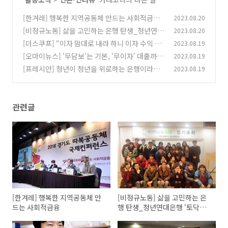
[한겨레] 행복한 지역공동체 만드는 사회적금융
2023.08.20
[비정규노동] 삶을 고민하는 은행 탄생_청년연대
2023.08.20
(0)
은행 ‘토닥토닥’ 김진회 이사장을 만나다
[더스쿠프] “이자 맘대로 내라 하니 이자 수익 되
2023.08.19
(0)
레 늘었다”
[오마이뉴스] '무담보'는 기본, '무이자' 대출까
2023.08.19
(0)
지... 이게 가능?
[프레시안] 청년이 청년을 위로하는 은행이라고?
2023.08.19
(0)
(0)
관련글
[한겨레] 행복한 지역공동체 만
[비정규노동] 삶을 고민하는 은
드는 사회적금융
행 탄생_청년연대은행 ‘토닥토
닥’ 김진회 이사장을 만나다