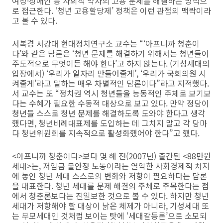
여성·장애인 등 사회적 약자의 고용 문제를 해결하는 방식으
로 접근한다. ‘청년 고용할당제’ 정책은 이런 관점의 맥락이라
고 볼 수 있다.
서복경 서강대 현대정치연구소 교수는 “‘아프니까 청춘이
다’와 같은 담론은 ‘청년 문제를 해결하기 위해서는 청년들이
주도적으로 무엇이든 해야 한다’고 하지 않는다. (기성세대의
입장에서) ‘우리가 일자리 만들어줄게’, ‘우리가 국회의원 시
켜줄게’라고 말하는 매우 차별적인 담론이다”라고 지적했다.
서 교수는 또 “정치권 역시 청년들을 능동적인 주체로 보기보
다는 수혜가 필요한 수동적 대상으로 보고 있다. 만약 정당이
청년들 스스로 청년 문제를 해결하도록 도와야 한다고 생각
했다면, 청년비례대표제를 도입하는 데 그치지 말고 각 당마
다 청년위원회를 지속적으로 활성화했어야 한다”고 했다.
<아프니까 청춘이다>보다 몇 해 전(2007년) 출간된 <88만원
세대>는, 저임금 불안정 노동이라는 열악한 사회경제적 처지
에 놓인 청년 세대 스스로의 변화와 저항이 필요하다는 담론
을 대표한다. 청년 세대를 문제 해결의 주체로 주목한다는 점
에서 청춘론보다는 진일보한 것으로 볼 수 있다. 하지만 청년
세대가 저항해야 할 대상이 낡은 체제가 아니라, 기성세대 또
는 부모세대인 것처럼 보이는 탓에 ‘세대갈등론’으로 소모되