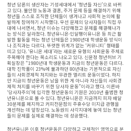
청년 담론의 생산자는 기성세대에서 ‘청년들 자신’으로 바뀌
고 있다. 불안정 노동과 결혼, 주거 문제 등을 해결하기 위해
청년들 스스로 조직한 단체들이 생겨나고 사회적 논의에 활
발하게 참여하기 시작했다. 우선 문제의 당사자들이 직접 무
대에 나서면서, 청년 이슈는 다양해졌고 문제를 해결해나가
는 방식은 달라졌다. 청년유니온·민달팽이유니온 등 최근 활
발한 활동을 하는 청년 단체들은 1980년대 학생운동 방식이
나 조직과는 다르다. 뚜렷한 위계가 없는 ‘커뮤니티’ 형태를
띠고 있다. ‘유니온 세대’라는 새로운 유형의 사회운동 주체로
주목해야 한다는 목소리도 나오고 있다. 신윤정 청년허브 기
획실장은 “1980년대 학생운동과 지금의 청년운동은 다르다.
대학 진학률이 23%에 불과하던 80년대는 기본적으로 자신
들의 사회경제적 처지와는 무관한 엘리트 운동이었다. 하지
만 지금의 청년운동은 남을 위한 게 아니라 자신들의 사회경
제적 처지를 바꾸기 위한 당사자 운동”이라고 했다. 이른바
‘당사자주의’에 입각한 청년운동의 기원은 2010년 출범한 청
년유니온으로 볼 수 있다. 청년유니온은 지금까지 피자 배달
30분제를 폐지하고 커피전문점의 주휴수당 미지급 관행을
개선하는 데 앞장섰다. 노동권의 사각지대에 놓여 있는 청년
들의 문제를 실제로 해결하는 데 성공했다.
청년유니온 이후 청년운동은 다양하고 구체적인 영역으로 분