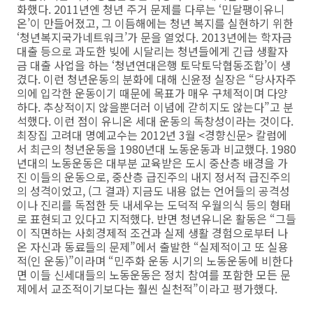
화했다. 2011년엔 청년 주거 문제를 다루는 ‘민달팽이유니
온’이 만들어졌고, 그 이듬해에는 청년 복지를 실현하기 위한
‘청년복지국가네트워크’가 문을 열었다. 2013년에는 학자금
대출 등으로 과도한 빚에 시달리는 청년들에게 긴급 생활자
금 대출 사업을 하는 ‘청년연대은행 토닥토닥협동조합’이 생
겼다. 이런 청년운동의 분화에 대해 신윤정 실장은 “당사자주
의에 입각한 운동이기 때문에 목표가 매우 구체적이며 다양
하다. 추상적이지 않을뿐더러 이념에 갇히지도 않는다”고 분
석했다. 이런 점이 유니온 세대 운동의 독창성이라는 것이다.
최장집 고려대 명예교수는 2012년 3월 <경향신문> 칼럼에
서 최근의 청년운동을 1980년대 노동운동과 비교했다. 1980
년대의 노동운동은 대부분 교육받은 도시 중산층 배경을 가
진 이들의 운동으로, 중산층 급진주의 내지 정서적 급진주의
의 성격이었고, (그 결과) 지금도 내용 없는 언어들의 공격성
이나 진리를 독점한 듯 내세우는 도덕적 우월의식 등의 형태
로 표현되고 있다고 지적했다. 반면 청년유니온 활동은 “그들
이 직면하는 사회경제적 조건과 실제 생활 경험으로부터 나
온 자신과 동료들의 문제”에서 출발한 “실제적이고 또 실용
적(인 운동)”이라며 “민주화 운동 시기의 노동운동에 비한다
면 이들 신세대들의 노동운동은 정치 참여를 포함한 모든 문
제에서 교조적이기보다는 훨씬 실천적”이라고 평가했다.