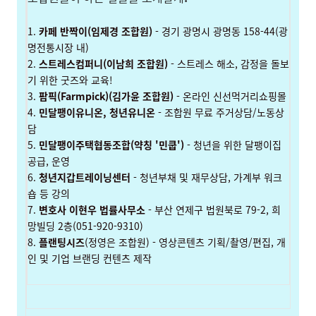
1.
카페 반짝이
(임제경 조합원)
- 경기 광명시 광명동 158-44(광
명전통시장 내)
2.
스트레스컴퍼니
(이남희 조합원)
- 스트레스 해소, 감정을 돌보
기 위한 굿즈와 교육!
3.
팜픽(Farmpick)
(김가윤 조합원)
- 온라인 신선먹거리쇼핑몰
4.
민달팽이유니온
,
청년유니온
- 조합원 무료 주거상담/노동상
담
5.
민달팽이주택협동조합(약칭 '민쿱')
- 청년을 위한 달팽이집
공급, 운영
6.
청년지갑트레이닝센터
- 청년부채 및 재무상담, 가계부 워크
숍 등 강의
7.
변호사 이현우 법률사무소
- 부산 연제구 법원북로 79-2, 희
망빌딩 2층(051-920-9310)
8.
플랜팅시즈
(정영은 조합원) - 영상콘텐츠 기획/촬영/편집, 개
인 및 기업 브랜딩 컨텐츠 제작