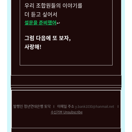
우리 조합원들의 이야기를
더 듣고 싶어서
설문을 준비했어
↩︎
그럼 다음에 또 보자,
사랑해!
발행인 청년연대은행 토닥
I
이메일 주소
y.bank1030@hanmail.net
I
수신거부
Unsubscribe