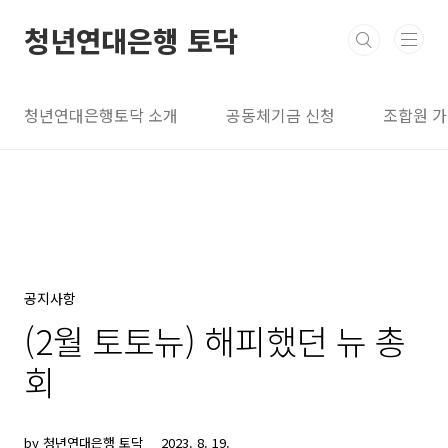
본문 바로가기
청년연대은행 토닥
청년연대은행토닥 소개
공동체기금 신청
조합원 
공지사항
(2월 토토뉴) 해피했던 뉴 총
회
by 청년연대은행 토닥
2023. 8. 19.